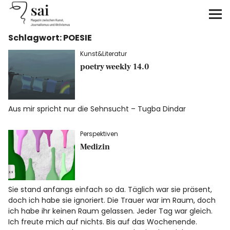
sai
Schlagwort:
POESIE
Unterstützen
Kunst&Literatur
poetry weekly 14.0
Klimagerechtigkeit
Antirassismus
Aus mir spricht nur die Sehnsucht – Tugba Dindar
Feminismen
Perspektiven
Medizin
Kunst&Literatur
Generation XYZ
Sie stand anfangs einfach so da. Täglich war sie präsent,
doch ich habe sie ignoriert. Die Trauer war im Raum, doch
Über uns
ich habe ihr keinen Raum gelassen. Jeder Tag war gleich.
Ich freute mich auf nichts. Bis auf das Wochenende.