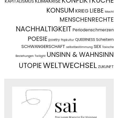
KONFLIKTKÜCHE
KLIMAKRISE
KAPITALISMUS
KONSUM
LIEBE
KRIEG
Macht
MENSCHENRECHTE
NACHHALTIGKEIT
Periodenschmerzen
POESIE
QUEERNESS
Scheitern
poetry
Popkultur
SCHWANGERSCHAFT
SEX
selbstbestimmung
Toxische
UNSINN & WAHNSINN
Beziehungen
Twilight
WELTWECHSEL
UTOPIE
ZUKUNFT