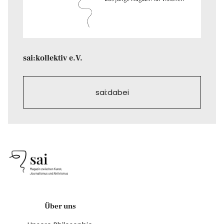
sai:kollektiv e.V.
sai:dabei
Über uns