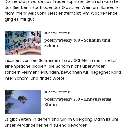
Donnerstags wurde aus Trauer Euphorie, denn ich wusste
das Bier beim Späti oder das Gläschen Wein am Spreeufer
nicht mehr weit vom Jetzt entfernt ist. Am Wochenende
Facebook
Instagram
ging es mir gut.
Kunst&Literatur
poetry weekly 8.0 – Schaum und
Scham
Info
Inspiriert von Lea Schneiders Essay SCHAM, in dem sie für
eine Sprache plädiert, die Scham nicht überwinden,
sondern vielmehr erkunden/bewohnen will, begegnet Karla
ihrer Scham. Und findet Worte.
Kunst&Literatur
poetry weekly 7.0 – Entwurzeltes
Blühn
Es gibt Zeiten, in denen sind wir im Übergang. Dann ist uns
unser vergangenes Sein zu eng geworden.