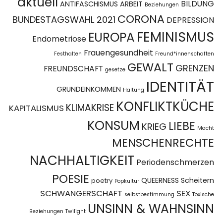
aktuell
BILDUNG
ANTIFASCHISMUS
ARBEIT
Beziehungen
CORONA
BUNDESTAGSWAHL 2021
DEPRESSION
FEMINISMUS
EUROPA
Endometriose
Frauengesundheit
Festhalten
Freund*innenschaften
GEWALT
GRENZEN
FREUNDSCHAFT
gesetze
IDENTITÄT
GRUNDEINKOMMEN
Haltung
KONFLIKTKÜCHE
KLIMAKRISE
KAPITALISMUS
KONSUM
LIEBE
KRIEG
Macht
MENSCHENRECHTE
NACHHALTIGKEIT
Periodenschmerzen
POESIE
QUEERNESS
Scheitern
poetry
Popkultur
SCHWANGERSCHAFT
SEX
selbstbestimmung
Toxische
UNSINN & WAHNSINN
Beziehungen
Twilight