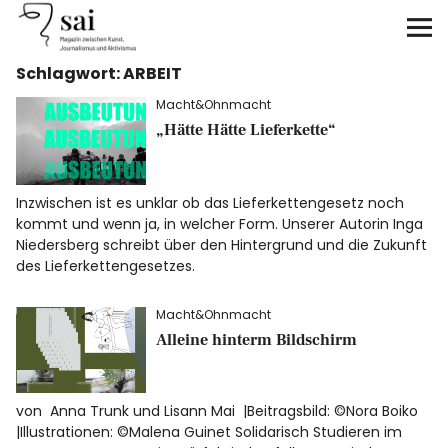
sai
Schlagwort:
ARBEIT
Unterstützen
Macht&Ohnmacht
„Hätte Hätte Lieferkette“
Klimagerechtigkeit
Antirassismus
Inzwischen ist es unklar ob das Lieferkettengesetz noch
kommt und wenn ja, in welcher Form. Unserer Autorin Inga
Feminismen
Niedersberg schreibt über den Hintergrund und die Zukunft
des Lieferkettengesetzes.
Kunst&Literatur
Macht&Ohnmacht
Alleine hinterm Bildschirm
Generation XYZ
Über uns
von Anna Trunk und Lisann Mai |Beitragsbild: ©Nora Boiko
|Illustrationen: ©Malena Guinet Solidarisch Studieren im