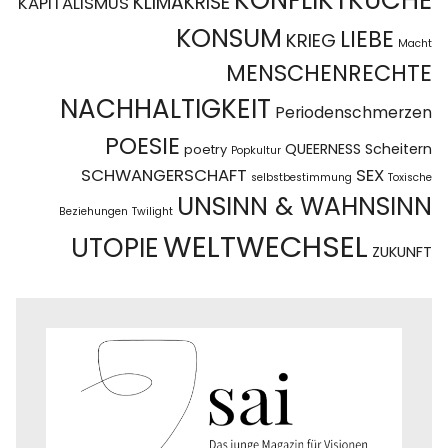
KLIMAKRISE
KAPITALISMUS
KONSUM
LIEBE
KRIEG
Macht
MENSCHENRECHTE
NACHHALTIGKEIT
Periodenschmerzen
POESIE
QUEERNESS
Scheitern
poetry
Popkultur
SCHWANGERSCHAFT
SEX
selbstbestimmung
Toxische
UNSINN & WAHNSINN
Beziehungen
Twilight
WELTWECHSEL
UTOPIE
ZUKUNFT