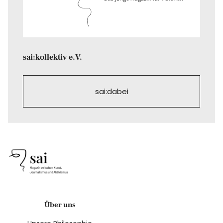
sai:kollektiv e.V.
sai:dabei
Über uns