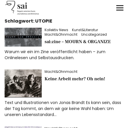
sai
Schlagwort:
UTOPIE
Unterstützen
Kollektiv News
Kunst&Literatur
Macht&Ohnmacht
Uncategorized
Klimagerechtigkeit
sai:zine – MOURN & ORGANIZE
Warum wir ein im Zine veröffentlicht haben – zum
Antirassismus
Onlinelesen und Selbstausdrucken.
Feminismen
Macht&Ohnmacht
Keine Arbeit mehr? Oh nein!
Kunst&Literatur
Generation XYZ
Text und Illustrationen von Jonas Brandt Es kann sein, dass
der Tag kommt, an dem wir gar keine Wahl haben: Um
unseren Lebensstandard…
Über uns