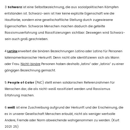
3
Schwarz
ist eine Selbstbezeichnung, die aus sozialpolitischen Kämpfen
entstanden ist. Schwarz-sein ist hier keine explizite Eigenschaft wie die
Hautfarbe, sondern eine gesellschaftliche Stellung durch zugewiesene
Eigenschaften. Schwarze Menschen machen dadurch die geteilte
Rassismuserfahrung und Rassifizierungen sichtbar. Deswegen wird Schwarz-
sein auch groß geschrieben.
4
Latinx
erweitert die binären Bezeichnungen Latino oder Latina für Personen
lateinamerikanischer Herkunft. Denn nicht alle identifizieren sich als Mann
oder Frau.
Nicht-binäre
Personen haben deshalb „latinx“ oder „latinix“ zu einer
gängigen Bezeichnung gemacht.
5
People of Color
(PoC) stellt einen solidarischen Referenzrahmen für
Menschen dar, die als nicht-
weiß
rassifiziert werden und Rassismus
Erfahrung machen.
6
weiß
ist eine Zuschreibung aufgrund der Herkunft und der Erscheinung, die
es in unserer Gesellschaft Menschen erlaubt, nicht als weniger wertvolle
Andere, Fremde oder Norm abweichende wahrgenommen zu werden. (Kurt
2021: 25)