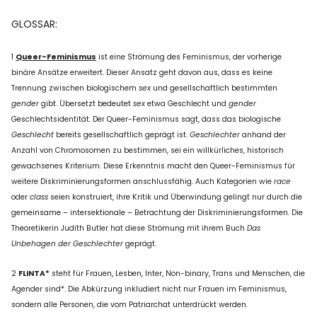
GLOSSAR:
1
Queer-Feminismus
ist eine Strömung des Feminismus, der vorherige
binäre Ansätze erweitert. Dieser Ansatz geht davon aus, dass es keine
Trennung zwischen biologischem
sex
und gesellschaftlich bestimmten
gender
gibt. Übersetzt bedeutet
sex
etwa Geschlecht und
gender
Geschlechtsidentität. Der Queer-Feminismus sagt, dass das biologische
Geschlecht
bereits gesellschaftlich geprägt ist.
Geschlechter
anhand der
Anzahl von Chromosomen zu bestimmen, sei ein willkürliches, historisch
gewachsenes Kriterium. Diese Erkenntnis macht den Queer-Feminismus für
weitere Diskriminierungsformen anschlussfähig. Auch Kategorien wie
race
oder
class
seien konstruiert, ihre Kritik und Überwindung gelingt nur durch die
gemeinsame – intersektionale – Betrachtung der Diskriminierungsformen. Die
Theoretikerin Judith Butler hat diese Strömung mit ihrem Buch
Das
Unbehagen der Geschlechter
geprägt.
2
FLINTA*
steht für Frauen, Lesben, Inter, Non-binary, Trans und Menschen, die
Agender sind*. Die Abkürzung inkludiert nicht nur Frauen im Feminismus,
sondern alle Personen, die vom Patriarchat unterdrückt werden.