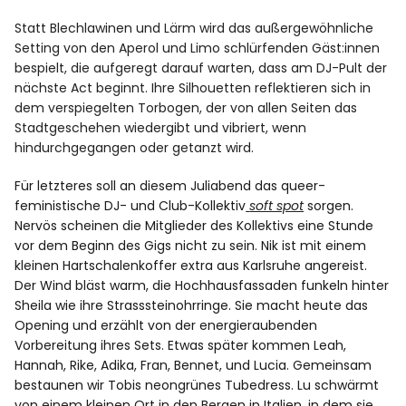
Statt Blechlawinen und Lärm wird das außergewöhnliche
Setting von den Aperol und Limo schlürfenden Gäst:innen
bespielt, die aufgeregt darauf warten, dass am DJ-Pult der
nächste Act beginnt. Ihre Silhouetten reflektieren sich in
dem verspiegelten Torbogen, der von allen Seiten das
Stadtgeschehen wiedergibt und vibriert, wenn
hindurchgegangen oder getanzt wird.
Für letzteres soll an diesem Juliabend das queer-
feministische DJ- und Club-Kollektiv
soft spot
sorgen.
Nervös scheinen die Mitglieder des Kollektivs eine Stunde
vor dem Beginn des Gigs nicht zu sein. Nik ist mit einem
kleinen Hartschalenkoffer extra aus Karlsruhe angereist.
Der Wind bläst warm, die Hochhausfassaden funkeln hinter
Sheila wie ihre Strasssteinohrringe. Sie macht heute das
Opening und erzählt von der energieraubenden
Vorbereitung ihres Sets. Etwas später kommen Leah,
Hannah, Rike, Adika, Fran, Bennet, und Lucia. Gemeinsam
bestaunen wir Tobis neongrünes Tubedress. Lu schwärmt
von einem kleinen Ort in den Bergen in Italien, in dem sie