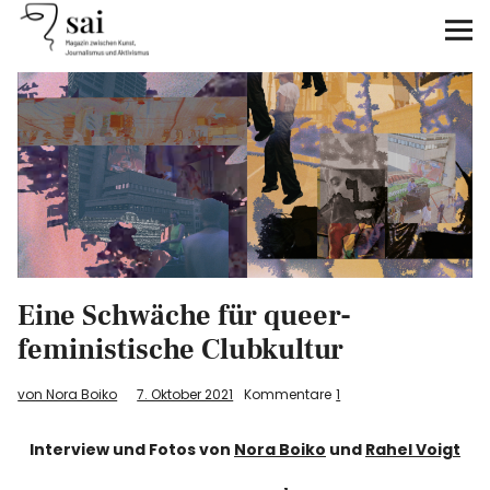
sai
Unterstützen
Klimagerechtigkeit
Antirassismus
Feminismen
Eine Schwäche für queer-
Kunst&Literatur
feministische Clubkultur
Generation XYZ
von Nora Boiko
7. Oktober 2021
Kommentare
1
Über uns
Interview und Fotos von
Nora Boiko
und
Rahel Voigt