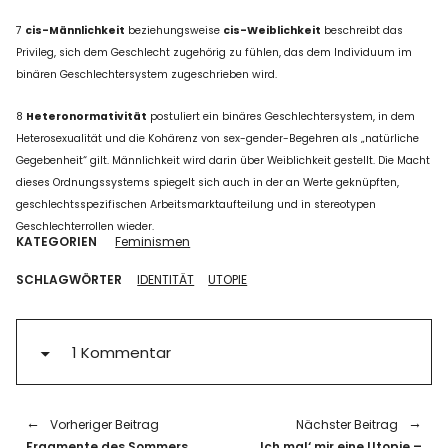
7
cis-Männlichkeit
beziehungsweise
cis-Weiblichkeit
beschreibt das
Privileg, sich dem Geschlecht zugehörig zu fühlen, das dem Individuum im
binären Geschlechtersystem zugeschrieben wird.
8
Heteronormativität
postuliert ein binäres Geschlechtersystem, in dem
Heterosexualität und die Kohärenz von sex-gender-Begehren als „natürliche
Gegebenheit“ gilt. Männlichkeit wird darin über Weiblichkeit gestellt. Die Macht
dieses Ordnungssystems spiegelt sich auch in der an Werte geknüpften,
geschlechtsspezifischen Arbeitsmarktaufteilung und in stereotypen
Geschlechterrollen wieder.
KATEGORIEN
Feminismen
SCHLAGWÖRTER
IDENTITÄT
UTOPIE
1 Kommentar
Vorheriger Beitrag
Nächster Beitrag
Fragmente des Sommers
Ich mal‘ mir eine Utopie –