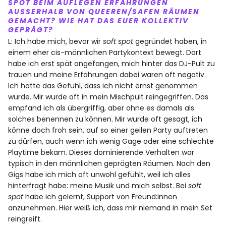
SPOT BEIM AUFLEGEN ERFAHRUNGEN
AUSSERHALB VON QUEEREN/SAFEN RÄUMEN G
EMACHT? WIE HAT DAS EUER KOLLEKTIV G
EPRÄGT?
L: Ich habe mich, bevor wir
soft spot
gegründet haben, in
einem eher cis-männlichen Partykontext bewegt. Dort
habe ich erst spät angefangen, mich hinter das DJ-Pult zu
trauen und meine Erfahrungen dabei waren oft negativ.
Ich hatte das Gefühl, dass ich nicht ernst genommen
wurde. Mir wurde oft in mein Mischpult reingegriffen. Das
empfand ich als übergriffig, aber ohne es damals als
solches benennen zu können. Mir wurde oft gesagt, ich
könne doch froh sein, auf so einer geilen Party auftreten
zu dürfen, auch wenn ich wenig Gage oder eine schlechte
Playtime bekam. Dieses dominierende Verhalten war
typisch in den männlichen geprägten Räumen. Nach den
Gigs habe ich mich oft unwohl gefühlt, weil ich alles
hinterfragt habe: meine Musik und mich selbst. Bei
soft
spot
habe ich gelernt, Support von Freund:innen
anzunehmen. Hier weiß ich, dass mir niemand in mein Set
reingreift.