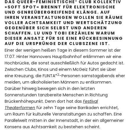
1
DAS QUEER-FEMINISTISCHE
CLUB KOLLEKTIV
»SOFT SPOT« BRENNT FÜR ELEKTRONISCHE
UND GENREÜBERGREIFENDE KLÄNGE. AUF
Facebook
Instagram
IHREN VERANSTALTUNGEN WOLLEN SIE RÄUME
VOLLER ACHTSAMKEIT UND WERTSCHÄTZUNG
GEGENÜBER SICH SELBST UND ANDEREN
SCHAFFEN. LU UND TOBI ERZÄHLEN WARUM
DIESER ANSATZ FÜR SIE EINE RÜCKBESINNUNG
AUF DIE URSPRÜNGE DER CLUBSZENE IST.
Einer der wenigen heißen Tage in diesem Sommer ist der
Info
17.07. Hinter Hannovers Hauptbahnhof erklimmen wir eine
Hochbrücke, die sonst ausschließlich für Autos gedacht ist.
Zwischen Clubs, Kinos und einem McGeiz führt sie über
2
eine Kreuzung, die FLINTA*
-Personen samstagabends eher
meiden, um alkoholisierten Männern zu entkommen.
Darüber hinweg bewegen sich in den letzten
Sonnenstunden tanzbereite Menschen in Richtung
Brückenhöhepunkt. Denn dort hat das
Festival
Theaterformen
für zehn Tage seine Barrikaden errichtet,
um Raum für kulturelle Veranstaltungen zu schaffen. Eine
Parallelwelt mitten in der Innenstadt, in der ein allgemeiner
Konsens aus Achtsamkeit zu bestehen scheint.