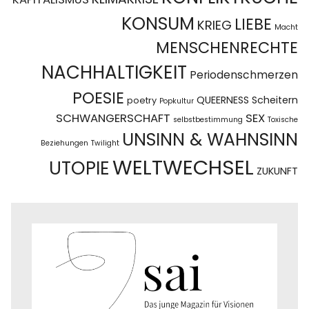
KONSUM
LIEBE
KRIEG
Macht
MENSCHENRECHTE
NACHHALTIGKEIT
Periodenschmerzen
POESIE
QUEERNESS
Scheitern
poetry
Popkultur
SCHWANGERSCHAFT
SEX
selbstbestimmung
Toxische
UNSINN & WAHNSINN
Beziehungen
Twilight
WELTWECHSEL
UTOPIE
ZUKUNFT