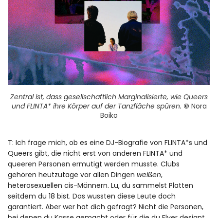
Zentral ist, dass gesellschaftlich Marginalisierte, wie Queers
und FLINTA* ihre Körper auf der Tanzfläche spüren.
©
Nora
Boiko
T: Ich frage mich, ob es eine DJ-Biografie von FLINTA*s und
Queers gibt, die nicht erst von anderen FLINTA* und
queeren Personen ermutigt werden musste. Clubs
gehören heutzutage vor allen Dingen
weißen
,
heterosexuellen cis-Männern. Lu, du sammelst Platten
seitdem du 18 bist. Das wussten diese Leute doch
garantiert. Aber wer hat dich gefragt? Nicht die Personen,
bei denen du Kasse gemacht oder für die du Flyer designt