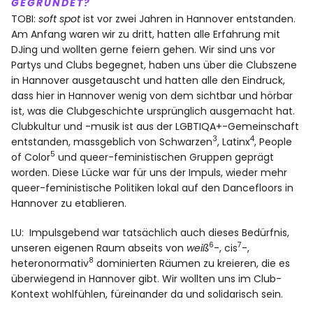
GEGRÜNDET?
TOBI:
soft spot
ist vor zwei Jahren in Hannover entstanden.
Am Anfang waren wir zu dritt, hatten alle Erfahrung mit
DJing und wollten gerne feiern gehen. Wir sind uns vor
Partys und Clubs begegnet, haben uns über die Clubszene
in Hannover ausgetauscht und hatten alle den Eindruck,
dass hier in Hannover wenig von dem sichtbar und hörbar
ist, was die Clubgeschichte ursprünglich ausgemacht hat.
Clubkultur und -musik ist aus der LGBTIQA+-Gemeinschaft
3
4
entstanden, massgeblich von Schwarzen
, Latinx
, People
5
of Color
und queer-feministischen Gruppen geprägt
worden. Diese Lücke war für uns der Impuls, wieder mehr
queer-feministische Politiken lokal auf den Dancefloors in
Hannover zu etablieren.
LU: Impulsgebend war tatsächlich auch dieses Bedürfnis,
6
7
unseren eigenen Raum abseits von
weiß
-, cis
-,
8
heteronormativ
dominierten Räumen zu kreieren, die es
überwiegend in Hannover gibt. Wir wollten uns im Club-
Kontext wohlfühlen, füreinander da und solidarisch sein.