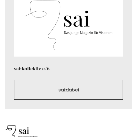
sai:kollektiv e.V.
sai:dabei