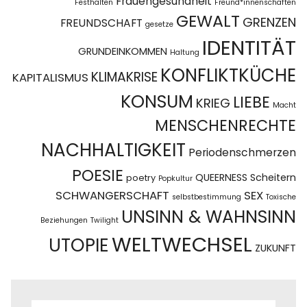
Frauengesundheit
Festhalten
Freund*innenschaften
GEWALT
GRENZEN
FREUNDSCHAFT
gesetze
IDENTITÄT
GRUNDEINKOMMEN
Haltung
KONFLIKTKÜCHE
KLIMAKRISE
KAPITALISMUS
KONSUM
LIEBE
KRIEG
Macht
MENSCHENRECHTE
NACHHALTIGKEIT
Periodenschmerzen
POESIE
QUEERNESS
Scheitern
poetry
Popkultur
SCHWANGERSCHAFT
SEX
selbstbestimmung
Toxische
UNSINN & WAHNSINN
Beziehungen
Twilight
WELTWECHSEL
UTOPIE
ZUKUNFT