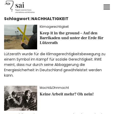
sai
Schlagwort:
NACHHALTIGKEIT
Unterstützen
Klimagerechtigkeit
Keep it in the ground – Auf den
Klimagerechtigkeit
Barrikaden und unter der Erde für
Lützerath
Antirassismus
Lützerath wurde für die Klimagerechtigkeitsbewegung zu
einem Symbol im Kampf für soziale Gerechtigkeit. RWE
Feminismen
meint, dass nur durch seine Abbaggerung die
Energiesicherheit in Deutschland gewährleistet werden
Kunst&Literatur
kann.
Macht&Ohnmacht
Generation XYZ
Keine Arbeit mehr? Oh nein!
Über uns