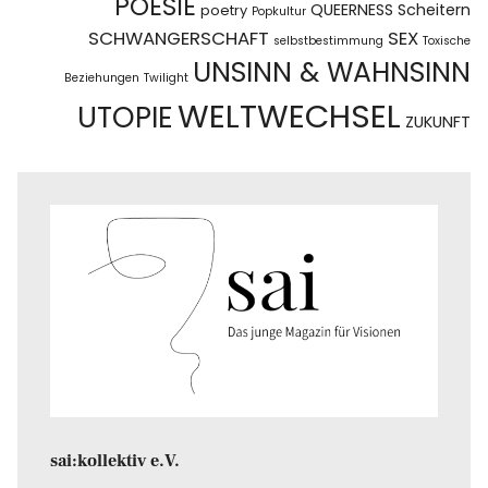
POESIE
QUEERNESS
Scheitern
poetry
Popkultur
SCHWANGERSCHAFT
SEX
selbstbestimmung
Toxische
UNSINN & WAHNSINN
Beziehungen
Twilight
WELTWECHSEL
UTOPIE
ZUKUNFT
sai:kollektiv e.V.