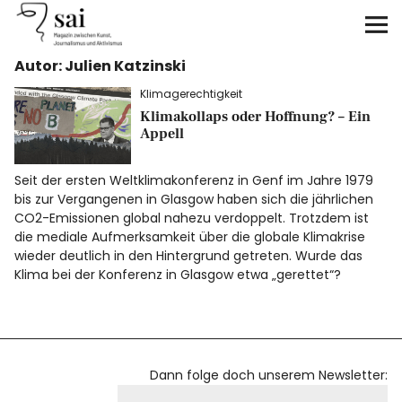
sai
Autor: Julien Katzinski
Unterstützen
Klimagerechtigkeit
Klimakollaps oder Hoffnung? – Ein
Klimagerechtigkeit
Appell
Antirassismus
Seit der ersten Weltklimakonferenz in Genf im Jahre 1979
bis zur Vergangenen in Glasgow haben sich die jährlichen
Feminismen
CO2-Emissionen global nahezu verdoppelt. Trotzdem ist
die mediale Aufmerksamkeit über die globale Klimakrise
wieder deutlich in den Hintergrund getreten. Wurde das
Kunst&Literatur
Klima bei der Konferenz in Glasgow etwa „gerettet“?
Generation XYZ
Über uns
Dann folge doch unserem Newsletter: