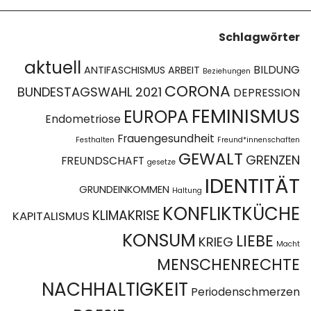
Schlagwörter
aktuell
BILDUNG
ANTIFASCHISMUS
ARBEIT
Beziehungen
CORONA
BUNDESTAGSWAHL 2021
DEPRESSION
FEMINISMUS
EUROPA
Endometriose
Frauengesundheit
Festhalten
Freund*innenschaften
GEWALT
GRENZEN
FREUNDSCHAFT
gesetze
IDENTITÄT
GRUNDEINKOMMEN
Haltung
KONFLIKTKÜCHE
KLIMAKRISE
KAPITALISMUS
KONSUM
LIEBE
KRIEG
Macht
MENSCHENRECHTE
NACHHALTIGKEIT
Periodenschmerzen