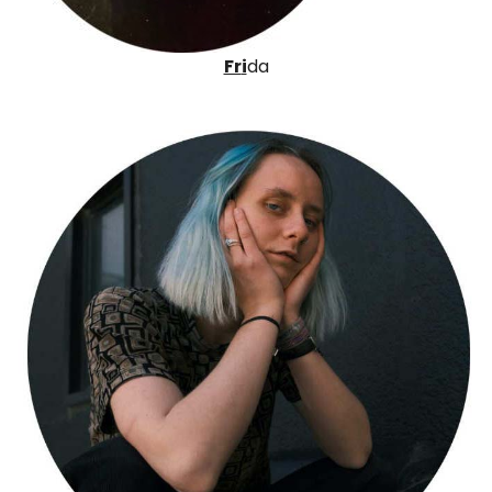
Fr
i
da