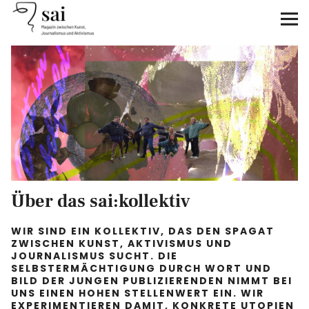
sai
Unterstützen
Klimagerechtigkeit
Antirassismus
Feminismen
Über das sai:kollektiv
Kunst&Literatur
WIR SIND EIN KOLLEKTIV
, DAS DEN SPAGAT
Generation XYZ
ZWISCHEN KUNST, AKTIVISMUS UND
JOURNALISMUS SUCHT. DIE
SELBSTERMÄCHTIGUNG DURCH WORT UND
Über uns
BILD DER JUNGEN PUBLIZIERENDEN NIMMT BEI
UNS EINEN HOHEN STELLENWERT EIN. WIR
EXPERIMENTIEREN DAMIT, KONKRETE UTOPIEN