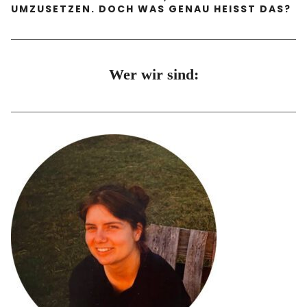
Der Verein
UMZUSETZEN. DOCH WAS GENAU HEISST DAS?
News
Wer wir sind:
Unsere Haltung
Unsere Gesichter
Facebook
Instagram
Info