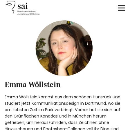
sai
Unterstützen
Klimagerechtigkeit
Antirassismus
Feminismen
Emma Wöllstein
Kunst&Literatur
Emma Wöllstein kommt aus dem schönen Hunsrück und
Generation XYZ
studiert jetzt Kommunikationsdesign in Dortmund, wo sie
am liebsten Zeit im Park verbringt. Vorher hat sie sich auf
den Grünflächen Kanadas und in München herum
Über uns
getrieben, um herauszufinden, dass Zeichnen ohne
Hinzuschauen und Photoshop-Collagen voll ihr Ding sind