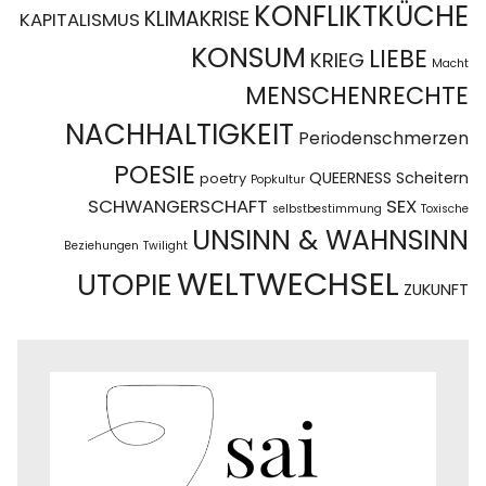
KONFLIKTKÜCHE
KLIMAKRISE
KAPITALISMUS
KONSUM
LIEBE
KRIEG
Macht
MENSCHENRECHTE
NACHHALTIGKEIT
Periodenschmerzen
POESIE
QUEERNESS
Scheitern
poetry
Popkultur
SCHWANGERSCHAFT
SEX
selbstbestimmung
Toxische
UNSINN & WAHNSINN
Beziehungen
Twilight
WELTWECHSEL
UTOPIE
ZUKUNFT