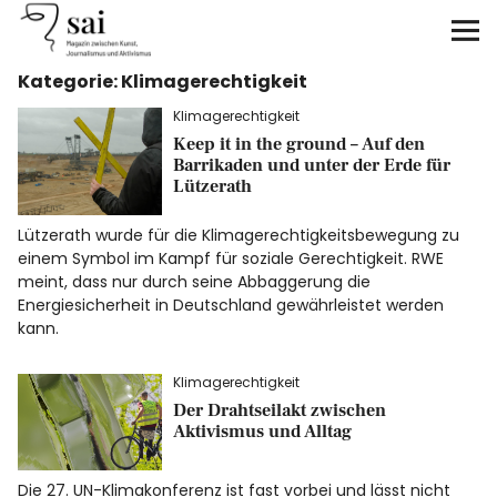
sai
Kategorie:
Klimagerechtigkeit
Unterstützen
Klimagerechtigkeit
Keep it in the ground – Auf den
Klimagerechtigkeit
Barrikaden und unter der Erde für
Lützerath
Antirassismus
Lützerath wurde für die Klimagerechtigkeitsbewegung zu
einem Symbol im Kampf für soziale Gerechtigkeit. RWE
Feminismen
meint, dass nur durch seine Abbaggerung die
Energiesicherheit in Deutschland gewährleistet werden
Kunst&Literatur
kann.
Klimagerechtigkeit
Generation XYZ
Der Drahtseilakt zwischen
Aktivismus und Alltag
Über uns
Die 27. UN-Klimakonferenz ist fast vorbei und lässt nicht