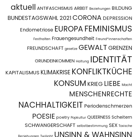
aktuell
BILDUNG
ANTIFASCHISMUS
ARBEIT
Beziehungen
CORONA
BUNDESTAGSWAHL 2021
DEPRESSION
FEMINISMUS
EUROPA
Endometriose
Frauengesundheit
Festhalten
Freund*innenschaften
GEWALT
GRENZEN
FREUNDSCHAFT
gesetze
IDENTITÄT
GRUNDEINKOMMEN
Haltung
KONFLIKTKÜCHE
KLIMAKRISE
KAPITALISMUS
KONSUM
LIEBE
KRIEG
Macht
MENSCHENRECHTE
NACHHALTIGKEIT
Periodenschmerzen
POESIE
QUEERNESS
Scheitern
poetry
Popkultur
SCHWANGERSCHAFT
SEX
selbstbestimmung
Toxische
UNSINN & WAHNSINN
Beziehungen
Twilight