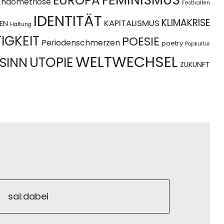
EUROPA
Endometriose
Festhalten
IDENTITÄT
KLIMAKRISE
KAPITALISMUS
EN
Haltung
IGKEIT
POESIE
Periodenschmerzen
poetry
Popkultur
WELTWECHSEL
UTOPIE
SINN
ZUKUNFT
sai:dabei