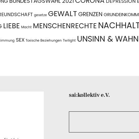
CORONA
BUNDESTAGSWAHL 2021
UNG
DEPRESSION
GEWALT
GRENZEN
REUNDSCHAFT
GRUNDEINKOMM
gesetze
NACHHALT
LIEBE
MENSCHENRECHTE
G
Macht
UNSINN & WAHN
SEX
stimmung
Toxische Beziehungen
Twilight
sai:kollektiv e.V.