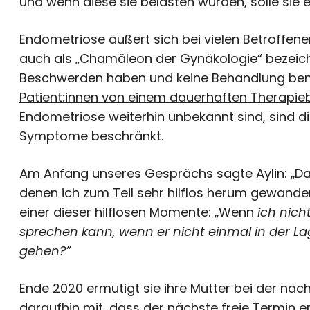
und wenn diese sie belasten würden, solle sie 
Endometriose äußert sich bei vielen Betroffe
auch als „Chamäleon der Gynäkologie“ bezeich
Beschwerden haben und keine Behandlung benö
Patient:innen von einem dauerhaften Therapi
Endometriose weiterhin unbekannt sind, sind di
Symptome beschränkt.
Am Anfang unseres Gesprächs sagte Aylin: „Das 
denen ich zum Teil sehr hilflos herum gewander
einer dieser hilflosen Momente: „Wenn
ich nich
sprechen kann, wenn er nicht einmal in der Lage
gehen?”
Ende 2020 ermutigt sie ihre Mutter bei der nächs
daraufhin mit, dass der nächste freie Termin er