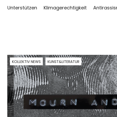
Unterstützen
Klimagerechtigkeit
Antirassi
sai
ZWISCHEN KUNST, JOURNALISMUS UND AKTIV
KOLLEKTIV NEWS
KUNST&LITERATUR