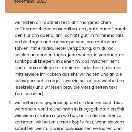
november, 2023
Facebook
Instagram
wir halten an routinen fest: am morgendlichen
kaffeemaschinen einschalten, am „gute nacht“ durch
den flur am abend, am „schlaft gut“ in familienchats.
an bib-tagen und mensa-pausen. am metronom
fahren mit einkalkulierter verspätung. am durak
Info
spielen an donnerstagen, jede woche, in verrauchten
sankt pauli kneipen, in denen m. das mischen lernt
und e. das analoge telefonieren. oder bei h., der uns
mittlerweile im kickern abzieht. wir halten uns an die
selbstgemachte regel: zwanzig seiten pro woche (im
lesekreis) und wir lesen brav die vierzig seiten text
(pro seminar).
wir halten uns gegenseitig und am küchentisch fest,
während s. von freund:innen in kriegsgebieten erzählt;
wie viele minuten man wo hat, um in den bunker zu
kommen. wir halten unsere köpfe fest, wenn sie vom
schütteln wehtun, wenn diskussionen verlaufen und