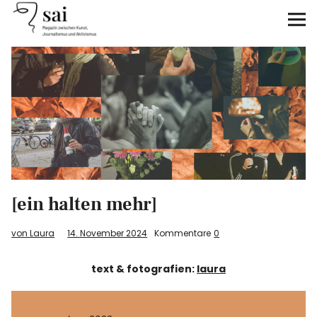
sai
Unterstützen
Klimagerechtigkeit
Antirassismus
Feminismen
[ein halten mehr]
Kunst&Literatur
von Laura
14. November 2024
Kommentare
0
Generation XYZ
text & fotografien:
laura
Über uns