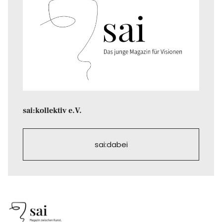
sai:kollektiv e.V.
sai:dabei