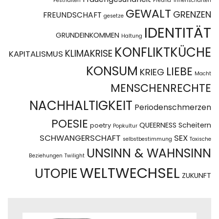
Festhalten
Freund*innenschaften
GEWALT
GRENZEN
FREUNDSCHAFT
gesetze
IDENTITÄT
GRUNDEINKOMMEN
Haltung
KONFLIKTKÜCHE
KLIMAKRISE
KAPITALISMUS
KONSUM
LIEBE
KRIEG
Macht
MENSCHENRECHTE
NACHHALTIGKEIT
Periodenschmerzen
POESIE
QUEERNESS
Scheitern
poetry
Popkultur
SCHWANGERSCHAFT
SEX
selbstbestimmung
Toxische
UNSINN & WAHNSINN
Beziehungen
Twilight
WELTWECHSEL
UTOPIE
ZUKUNFT