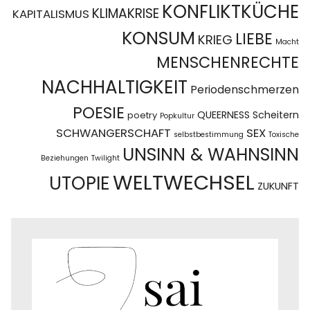
KONFLIKTKÜCHE
KLIMAKRISE
KAPITALISMUS
KONSUM
LIEBE
KRIEG
Macht
MENSCHENRECHTE
NACHHALTIGKEIT
Periodenschmerzen
POESIE
QUEERNESS
Scheitern
poetry
Popkultur
SCHWANGERSCHAFT
SEX
selbstbestimmung
Toxische
UNSINN & WAHNSINN
Beziehungen
Twilight
WELTWECHSEL
UTOPIE
ZUKUNFT