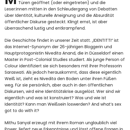
Türen geöffnet (oder eingetreten) und die
Leser:innen mitten in den Schleudergang von Debatten
über Identität, kulturelle Aneignung und die Absurdität
öffentlicher Diskurse gesteckt. Klingt ernst, ist aber
überraschend lustig und entkrampfend.
Die Geschichte findet in unserer Zeit statt. „IDENTITTI“ ist
das Internet-Synonym der 26-jährigen Bloggerin und
Hauptprotagonistin Nivedita Anand, die in Düsseldorf einen
Master in Post-Colonial Studies studiert. Als junge Person of
Colour identifiziert sie sich besonders mit ihrer Professorin
Saraswati. Als jedoch herauskommt, dass diese eigentlich
Weiß ist, zieht es Nivedita den Boden unter ihren Füßen
weg. Für sie persönlich, aber auch in den öffentlichen
Diskursen, wird eine Identitätskrise ausgelöst. Wer sind wir
eigentlich und was ist konstruiert? Was und wie ist
Identität? Kann man Weißsein loswerden? And what’s sex
got to do with it?
Mithu Sanyal erzeugt mit ihrem Roman unglaublich viel
Power, liefert neue Erkenntnisse und lässt offene Fragen in