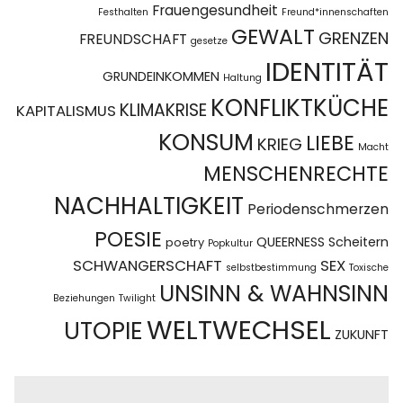
Frauengesundheit
Festhalten
Freund*innenschaften
GEWALT
GRENZEN
FREUNDSCHAFT
gesetze
IDENTITÄT
GRUNDEINKOMMEN
Haltung
KONFLIKTKÜCHE
KLIMAKRISE
KAPITALISMUS
KONSUM
LIEBE
KRIEG
Macht
MENSCHENRECHTE
NACHHALTIGKEIT
Periodenschmerzen
POESIE
QUEERNESS
Scheitern
poetry
Popkultur
SCHWANGERSCHAFT
SEX
selbstbestimmung
Toxische
UNSINN & WAHNSINN
Beziehungen
Twilight
WELTWECHSEL
UTOPIE
ZUKUNFT