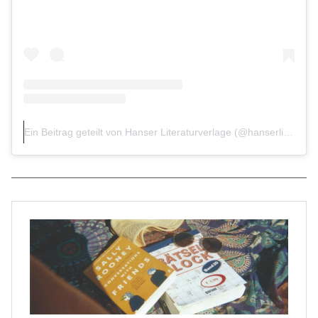
Ein Beitrag geteilt von Hanser Literaturverlage (@hanserliteratur)