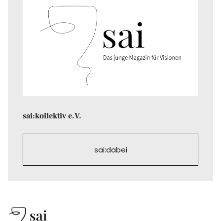
sai:kollektiv e.V.
sai:dabei