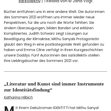
sai:kollektiv
| Titelbild von © Jana Vogt
Bücher entführen uns in eine andere Welt. Die Autor:innen
Facebook
Instagram
des Sommers 2021 eröffnen uns immer wieder neue
Perspektiven, für die uns noch die Worte fehlten. Sie
ändern Überzeugungen, bilden Banden und erklären
Kompliziertes. Judith Schwarz zeigt Lösungen zur
Bewältigung der Klimakrise, Mithu Sanyals Protagonistin
glaubt den Weg in eine postkategoriale Welt gefunden zu
Info
haben und Emma Cline verfolgt in ihren Kurzgeschichten
unsere Daddys. Fünf Autor:innen des sai:kollektiv stellen
ihre Lieblingsbücher des Sommers 2021 vor.
„Literatur und Kunst sind immer Instrumente
zur Identitätsfindung“
Katharina Hilbich
M
it ihrem Debütroman IDENTITTI hat Mithu Sanyal