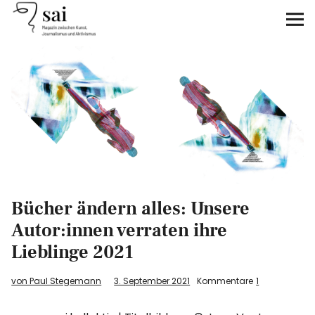
sai
Unterstützen
Klimagerechtigkeit
Antirassismus
Feminismen
Bücher ändern alles: Unsere
Kunst&Literatur
Autor:innen verraten ihre
Generation XYZ
Lieblinge 2021
von Paul Stegemann
3. September 2021
Kommentare
1
Über uns