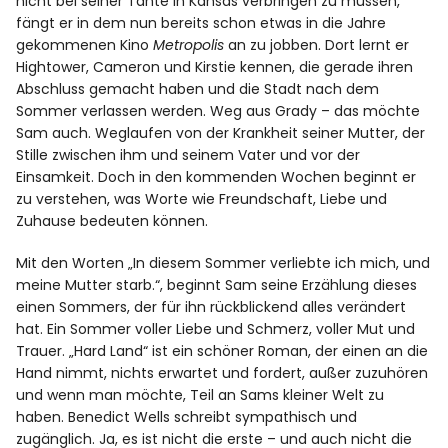
nicht bei seiner Tante in Kansas verbringen zu müssen,
fängt er in dem nun bereits schon etwas in die Jahre
gekommenen Kino
Metropolis
an zu jobben. Dort lernt er
Hightower, Cameron und Kirstie kennen, die gerade ihren
Abschluss gemacht haben und die Stadt nach dem
Sommer verlassen werden. Weg aus Grady – das möchte
Sam auch. Weglaufen von der Krankheit seiner Mutter, der
Stille zwischen ihm und seinem Vater und vor der
Einsamkeit. Doch in den kommenden Wochen beginnt er
zu verstehen, was Worte wie Freundschaft, Liebe und
Zuhause bedeuten können.
Mit den Worten „In diesem Sommer verliebte ich mich, und
meine Mutter starb.“, beginnt Sam seine Erzählung dieses
einen Sommers, der für ihn rückblickend alles verändert
hat. Ein Sommer voller Liebe und Schmerz, voller Mut und
Trauer. „Hard Land“ ist ein schöner Roman, der einen an die
Hand nimmt, nichts erwartet und fordert, außer zuzuhören
und wenn man möchte, Teil an Sams kleiner Welt zu
haben. Benedict Wells schreibt sympathisch und
zugänglich. Ja, es ist nicht die erste – und auch nicht die