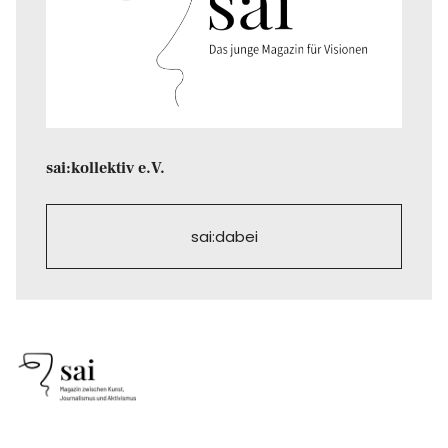
sai:kollektiv e.V.
sai:dabei