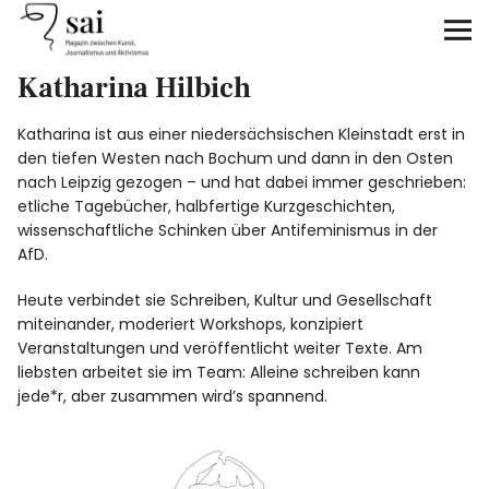
sai
Katharina Hilbich
Unterstützen
Katharina ist aus einer niedersächsischen Kleinstadt erst in
Klimagerechtigkeit
den tiefen Westen nach Bochum und dann in den Osten
nach Leipzig gezogen – und hat dabei immer geschrieben:
Antirassismus
etliche Tagebücher, halbfertige Kurzgeschichten,
wissenschaftliche Schinken über Antifeminismus in der
AfD.
Feminismen
Heute verbindet sie Schreiben, Kultur und Gesellschaft
Kunst&Literatur
miteinander, moderiert Workshops, konzipiert
Veranstaltungen und veröffentlicht weiter Texte. Am
liebsten arbeitet sie im Team: Alleine schreiben kann
Generation XYZ
jede*r, aber zusammen wird’s spannend.
Über uns