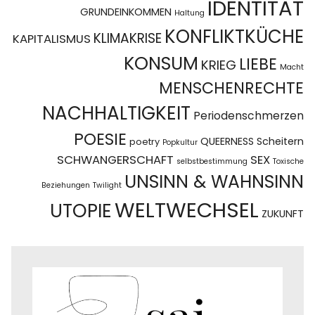
IDENTITÄT
GRUNDEINKOMMEN
Haltung
KONFLIKTKÜCHE
KLIMAKRISE
KAPITALISMUS
KONSUM
LIEBE
KRIEG
Macht
MENSCHENRECHTE
NACHHALTIGKEIT
Periodenschmerzen
POESIE
QUEERNESS
Scheitern
poetry
Popkultur
SCHWANGERSCHAFT
SEX
selbstbestimmung
Toxische
UNSINN & WAHNSINN
Beziehungen
Twilight
WELTWECHSEL
UTOPIE
ZUKUNFT