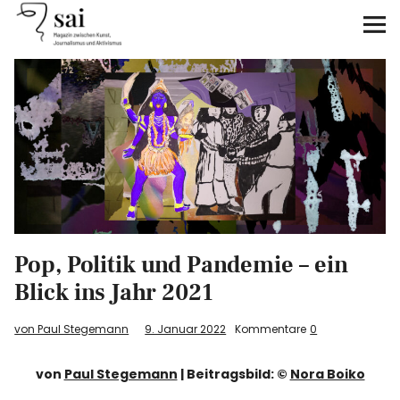
sai
Unterstützen
Klimagerechtigkeit
Antirassismus
Feminismen
Pop, Politik und Pandemie – ein
Kunst&Literatur
Blick ins Jahr 2021
Generation XYZ
von Paul Stegemann
9. Januar 2022
Kommentare
0
Über uns
von
Paul Stegemann
| Beitragsbild: ©
Nora Boiko