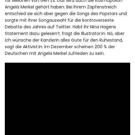
für Millionen von Gen Zs. Das wird auch die Kosmopolitin
Angela Merkel gehört haben. Bei ihrem Zapfenstreich
entschied sie sich aber gegen die Songs des Popstars und
sorgte mit ihrer Songauswahl für die kontroverseste
Debatte des Jahres auf Twitter. Habt ihr Nina Hagens
Statement dazu gelesen?, fragt die Illustrator:in. Nö, aber
ich wünsche der Kanzlerin alles Gute für den Ruhestand,
sagt die Aktivist:in. Im Dezember scheinen 200 % der
Deutschen mit Angela Merkel zufrieden zu sein.