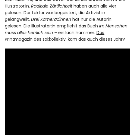
Illustrator:in.
Radikale Zärtlichkeit
haben auch alle vier
gelesen. Der Lektor war begeistert, die Aktivist:in
gelangweilt.
Drei Kameradinnen
hat nur die Autorin
gelesen. Die Illustrator:in empfiehlt das Buch
Im Menschen
muss alles herrlich sein
– einfach hammer.
Das
Printmagazin des sai:kollektiv, kam das auch dieses Jahr
?