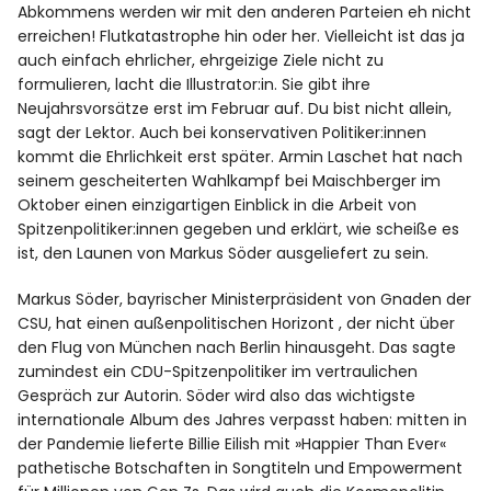
Abkommens werden wir mit den anderen Parteien eh nicht
erreichen! Flutkatastrophe hin oder her. Vielleicht ist das ja
auch einfach ehrlicher, ehrgeizige Ziele nicht zu
formulieren, lacht die Illustrator:in. Sie gibt ihre
Neujahrsvorsätze erst im Februar auf. Du bist nicht allein,
sagt der Lektor. Auch bei konservativen Politiker:innen
kommt die Ehrlichkeit erst später. Armin Laschet hat nach
seinem gescheiterten Wahlkampf bei Maischberger im
Oktober einen einzigartigen Einblick in die Arbeit von
Spitzenpolitiker:innen gegeben und erklärt, wie scheiße es
ist, den Launen von Markus Söder ausgeliefert zu sein.
Markus Söder, bayrischer Ministerpräsident von Gnaden der
CSU, hat einen außenpolitischen Horizont , der nicht über
den Flug von München nach Berlin hinausgeht. Das sagte
zumindest ein CDU-Spitzenpolitiker im vertraulichen
Gespräch zur Autorin. Söder wird also das wichtigste
internationale Album des Jahres verpasst haben: mitten in
der Pandemie lieferte Billie Eilish mit »Happier Than Ever«
pathetische Botschaften in Songtiteln und Empowerment