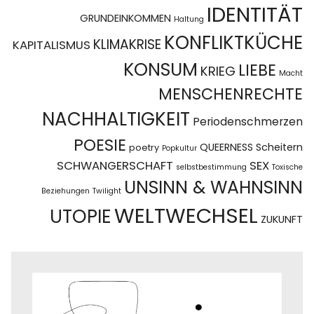
IDENTITÄT
GRUNDEINKOMMEN
Haltung
KONFLIKTKÜCHE
KLIMAKRISE
KAPITALISMUS
KONSUM
LIEBE
KRIEG
Macht
MENSCHENRECHTE
NACHHALTIGKEIT
Periodenschmerzen
POESIE
QUEERNESS
Scheitern
poetry
Popkultur
SCHWANGERSCHAFT
SEX
selbstbestimmung
Toxische
UNSINN & WAHNSINN
Beziehungen
Twilight
WELTWECHSEL
UTOPIE
ZUKUNFT