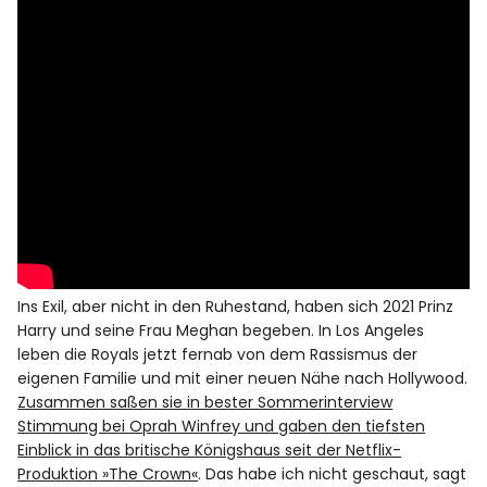
Ins Exil, aber nicht in den Ruhestand, haben sich 2021 Prinz
Harry und seine Frau Meghan begeben. In Los Angeles
leben die Royals jetzt fernab von dem Rassismus der
eigenen Familie und mit einer neuen Nähe nach Hollywood.
Zusammen saßen sie in bester Sommerinterview
Stimmung bei Oprah Winfrey und gaben den tiefsten
Einblick in das britische Königshaus seit der Netflix-
Produktion »The Crown«
. Das habe ich nicht geschaut, sagt