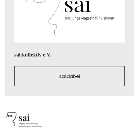
sai:kollektiv e.V.
sai:dabei