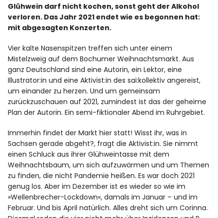
Glühwein darf nicht kochen, sonst geht der Alkohol
verloren. Das Jahr 2021 endet wie es begonnen hat:
Facebook
Instagram
mit abgesagten Konzerten.
Vier kalte Nasenspitzen treffen sich unter einem
Mistelzweig auf dem Bochumer Weihnachtsmarkt. Aus
ganz Deutschland sind eine Autorin, ein Lektor, eine
Illustrator:in und eine Aktivist:in des sai:kollektiv angereist,
Info
um einander zu herzen. Und um gemeinsam
zurückzuschauen auf 2021, zumindest ist das der geheime
Plan der Autorin. Ein semi-fiktionaler Abend im Ruhrgebiet.
Immerhin findet der Markt hier statt! Wisst ihr, was in
Sachsen gerade abgeht?, fragt die Aktivist:in. Sie nimmt
einen Schluck aus ihrer Glühweintasse mit dem
Weihnachtsbaum, um sich aufzuwärmen und um Themen
zu finden, die nicht Pandemie heißen. Es war doch 2021
genug los. Aber im Dezember ist es wieder so wie im
»Wellenbrecher-Lockdown«, damals im Januar – und im
Februar. Und bis April natürlich. Alles dreht sich um Corinna.