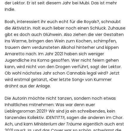
der Lektor. Er ist seit diesem Jahr bei Mubi. Das ist mehr
Indie.
Boah, interessiert ihr euch echt für die Royals?, schnaubt
die Aktivist:in. Holt euch lieber noch einen Schluck. Zuhause
gibt es doch auch Glühwein. Also ziehen die vier Gestalten
ins Warme, bringen den Wein zum Kochen, schimpfen,
trauern dem verdunsteten Alkohol hinterher und kippen
Amaretto nach. Im Jahr 2021 haben sich weniger
Jugendliche ins Koma gesoffen. Wer nicht feiern gehen
kann, wird nicht von den Drogen verführt, sagt der Lektor.
Ob wohl nächstes Jahr schon Cannabis legal wird? Jetzt
wird erstmal getanzt, »Der letzte Song« von Kummer
dröhnt aus der Anlage.
Die Autorin möchte nicht tanzen, sondern noch etwas
Inhaltliches mitnehmen: Was war denn euer
Lieblingsroman 2021? Wir sind ja ein schreibendes, kein
tanzendes Kollektiv.
IDENTITTI
!, sagen die anderen im Chor.
Ach, und kam
Ministerium der Träume
eigentlich auch erst
2021 raus? Ja, und das Cover war so schön, schwärmt die