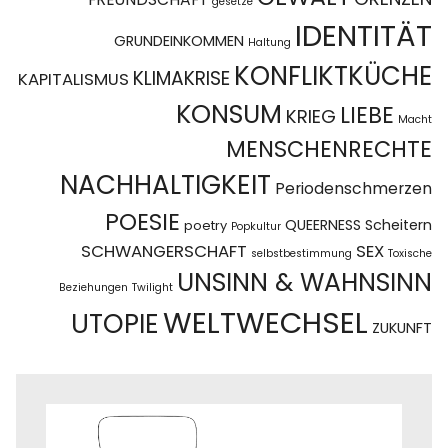
gesetze
IDENTITÄT
GRUNDEINKOMMEN
Haltung
KONFLIKTKÜCHE
KLIMAKRISE
KAPITALISMUS
KONSUM
LIEBE
KRIEG
Macht
MENSCHENRECHTE
NACHHALTIGKEIT
Periodenschmerzen
POESIE
QUEERNESS
Scheitern
poetry
Popkultur
SCHWANGERSCHAFT
SEX
selbstbestimmung
Toxische
UNSINN & WAHNSINN
Beziehungen
Twilight
WELTWECHSEL
UTOPIE
ZUKUNFT