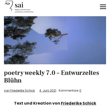
sai
Unterstützen
Klimagerechtigkeit
Antirassismus
Feminismen
poetry weekly 7.0 – Entwurzeltes
Kunst&Literatur
Blühn
Generation XYZ
von Friederike Schick
4. Juni 2021
Kommentare
0
Über uns
Text und Kreation von
Friederike Schick