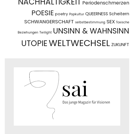
NACHHALTIGKEIT
Periodenschmerzen
POESIE
QUEERNESS
Scheitern
poetry
Popkultur
SCHWANGERSCHAFT
SEX
selbstbestimmung
Toxische
UNSINN & WAHNSINN
Beziehungen
Twilight
WELTWECHSEL
UTOPIE
ZUKUNFT