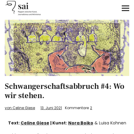
sai
Unterstützen
Klimagerechtigkeit
Antirassismus
Feminismen
Schwangerschaftsabbruch #4: Wo
Kunst&Literatur
wir stehen.
Generation XYZ
von Celine Giese
13. Juni 2021
Kommentare
2
Über uns
Text:
Celine Giese
| Kunst:
Nora Boiko
& Luisa Kohnen