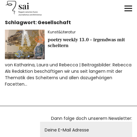
sai
Schlagwort:
Gesellschaft
Unterstützen
Kunst&Literatur
poetry weekly 13.0 – irgendwas mit
Klimagerechtigkeit
scheitern
Antirassismus
von Katharina, Laura und Rebecca | Beitragsbilder: Rebecca
Als Redaktion beschäftigen wir uns seit langem mit der
Feminismen
Thematik des Scheiterns und allen dazugehörigen
Facetten…
Kunst&Literatur
Generation XYZ
Dann folge doch unserem Newsletter:
Über uns