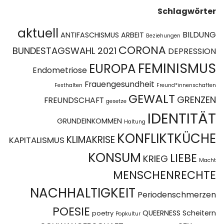
Schlagwörter
aktuell
BILDUNG
ANTIFASCHISMUS
ARBEIT
Beziehungen
CORONA
BUNDESTAGSWAHL 2021
DEPRESSION
FEMINISMUS
EUROPA
Endometriose
Frauengesundheit
Festhalten
Freund*innenschaften
GEWALT
GRENZEN
FREUNDSCHAFT
gesetze
IDENTITÄT
GRUNDEINKOMMEN
Haltung
KONFLIKTKÜCHE
KLIMAKRISE
KAPITALISMUS
KONSUM
LIEBE
KRIEG
Macht
MENSCHENRECHTE
NACHHALTIGKEIT
Periodenschmerzen
POESIE
QUEERNESS
Scheitern
poetry
Popkultur