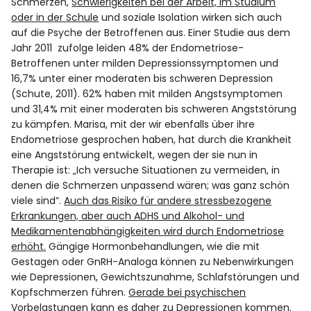
Schmerzen,
Schwierigkeiten bei der Arbeit, im Studium
oder in der Schule
und soziale Isolation wirken sich auch
auf die Psyche der Betroffenen aus. Einer Studie aus dem
Jahr 2011 zufolge leiden 48% der Endometriose-
Betroffenen unter milden Depressionssymptomen und
16,7% unter einer moderaten bis schweren Depression
(Schute, 2011). 62% haben mit milden Angstsymptomen
und 31,4% mit einer moderaten bis schweren Angststörung
zu kämpfen. Marisa, mit der wir ebenfalls über ihre
Endometriose gesprochen haben, hat durch die Krankheit
eine Angststörung entwickelt, wegen der sie nun in
Therapie ist: „Ich versuche Situationen zu vermeiden, in
denen die Schmerzen unpassend wären; was ganz schön
viele sind”.
Auch das Risiko für andere stressbezogene
Erkrankungen, aber auch ADHS und Alkohol- und
Medikamentenabhängigkeiten wird durch Endometriose
erhöht.
Gängige Hormonbehandlungen, wie die mit
Gestagen oder GnRH-Analoga können zu Nebenwirkungen
wie Depressionen, Gewichtszunahme, Schlafstörungen und
Kopfschmerzen führen.
Gerade bei psychischen
Vorbelastungen kann es daher zu Depressionen kommen.