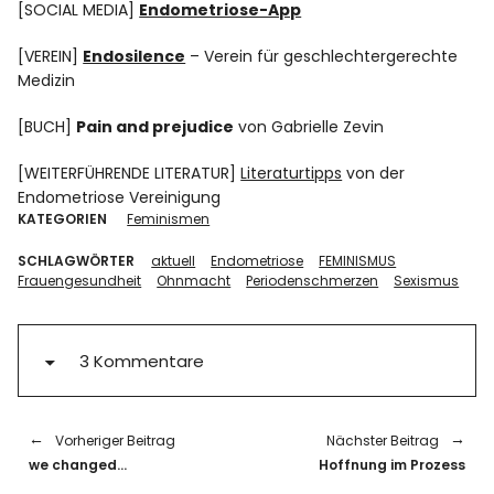
[SOCIAL MEDIA]
Endometriose-App
[VEREIN]
Endosilence
– Verein für geschlechtergerechte
Medizin
[BUCH]
Pain and prejudice
von Gabrielle Zevin
[WEITERFÜHRENDE LITERATUR]
Literaturtipps
von der
Endometriose Vereinigung
KATEGORIEN
Feminismen
SCHLAGWÖRTER
aktuell
Endometriose
FEMINISMUS
Frauengesundheit
Ohnmacht
Periodenschmerzen
Sexismus
3 Kommentare
Vorheriger Beitrag
Nächster Beitrag
we changed…
Hoffnung im Prozess