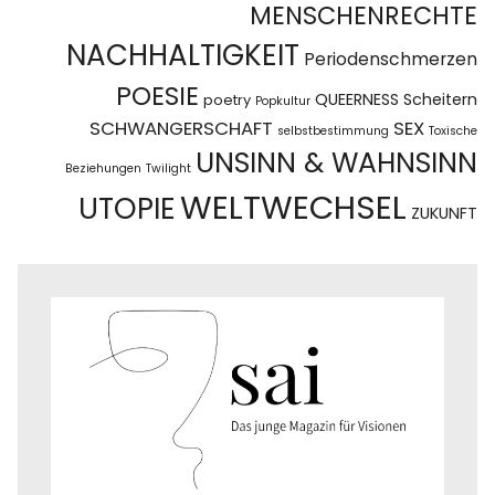
MENSCHENRECHTE
NACHHALTIGKEIT
Periodenschmerzen
POESIE
QUEERNESS
Scheitern
poetry
Popkultur
SCHWANGERSCHAFT
SEX
selbstbestimmung
Toxische
UNSINN & WAHNSINN
Beziehungen
Twilight
WELTWECHSEL
UTOPIE
ZUKUNFT