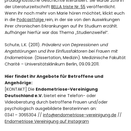
prädiagnostische Geschichte literarisiert. Sie wurde 2019 in
der Literaturzeitschrift
BELLA triste Nr. 55
veröffentlicht.
Wenn ihr noch mehr von Marie hören möchtet, klickt euch
in die
Podcastfolge
rein, in der sie von den Auswirkungen
ihrer chronischen Erkrankungen auf ihr Studium erzählt.
Aufhänger hierfür war das Thema „Studienzweifel”.
Schute, L.K. (2011).
Prävalenz von Depressionen und
Angststörungen und ihre Einflussfaktoren bei Frauen mit
Endometriose
. (Dissertation, Medizin). Medizinische Fakultät
Charité – Universitätsklinikum Berlin, 09.09.2011.
Hier findet ihr Angebote für Betroffene und
Angehörige:
[KONTAKT] Die
Endometriose-Vereinigung
Deutschland e.V.
bietet eine Telefon- oder
Videoberatung durch betroffene Frauen und/oder
psychologisch ausgebildete Beraterinnen an:
0341 – 3065304 //
info@endometriose-vereinigung.de
//
Endometriose Vereinigung auf Instagram