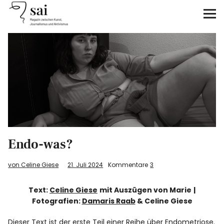
sai
Unterstützen
Klimagerechtigkeit
Antirassismus
Feminismen
Endo-was?
Kunst&Literatur
von Celine Giese
21. Juli 2024
Kommentare
3
Generation XYZ
Text:
Celine Giese
mit Auszügen von Marie
|
Fotografien:
Damaris Raab
& Celine Giese
Über uns
Dieser Text ist der erste Teil einer Reihe über Endometriose.