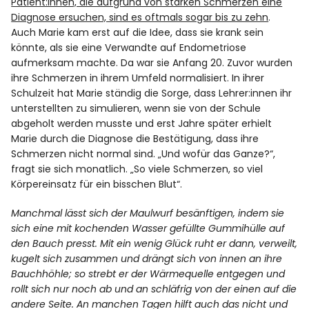
Patient:innen, die aufgrund von starken Schmerzen eine
Diagnose ersuchen, sind es oftmals sogar bis zu zehn
.
Auch Marie kam erst auf die Idee, dass sie krank sein
könnte, als sie eine Verwandte auf Endometriose
aufmerksam machte. Da war sie Anfang 20. Zuvor wurden
ihre Schmerzen in ihrem Umfeld normalisiert. In ihrer
Schulzeit hat Marie ständig die Sorge, dass Lehrer:innen ihr
unterstellten zu simulieren, wenn sie von der Schule
abgeholt werden musste und erst Jahre später erhielt
Marie durch die Diagnose die Bestätigung, dass ihre
Schmerzen nicht normal sind. „Und wofür das Ganze?“,
fragt sie sich monatlich. „So viele Schmerzen, so viel
Körpereinsatz für ein bisschen Blut“.
Manchmal lässt sich der Maulwurf besänftigen, indem sie
sich eine mit kochenden Wasser gefüllte Gummihülle auf
den Bauch presst. Mit ein wenig Glück ruht er dann, verweilt,
kugelt sich zusammen und drängt sich von innen an ihre
Bauchhöhle; so strebt er der Wärmequelle entgegen und
rollt sich nur noch ab und an schläfrig von der einen auf die
andere Seite. An manchen Tagen hilft auch das nicht und