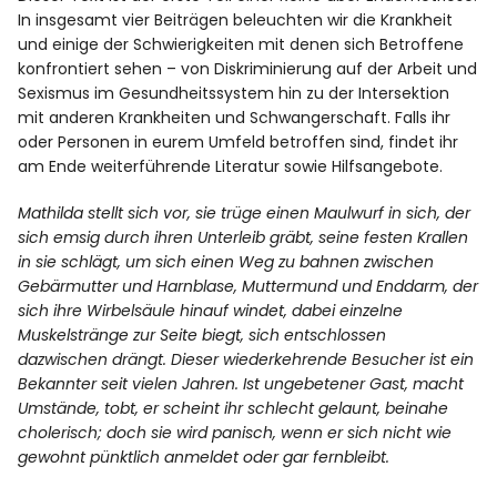
In insgesamt vier Beiträgen beleuchten wir die Krankheit
und einige der Schwierigkeiten mit denen sich Betroffene
Facebook
Instagram
konfrontiert sehen – von Diskriminierung auf der Arbeit und
Sexismus im Gesundheitssystem hin zu der Intersektion
mit anderen Krankheiten und Schwangerschaft. Falls ihr
oder Personen in eurem Umfeld betroffen sind, findet ihr
am Ende weiterführende Literatur sowie Hilfsangebote.
Info
Mathilda stellt sich vor, sie trüge einen Maulwurf in sich, der
sich emsig durch ihren Unterleib gräbt, seine festen Krallen
in sie schlägt, um sich einen Weg zu bahnen zwischen
Gebärmutter und Harnblase, Muttermund und Enddarm, der
sich ihre Wirbelsäule hinauf windet, dabei einzelne
Muskelstränge zur Seite biegt, sich entschlossen
dazwischen drängt. Dieser wiederkehrende Besucher ist ein
Bekannter seit vielen Jahren. Ist ungebetener Gast, macht
Umstände, tobt, er scheint ihr schlecht gelaunt, beinahe
cholerisch; doch sie wird panisch, wenn er sich nicht wie
gewohnt pünktlich anmeldet oder gar fernbleibt.