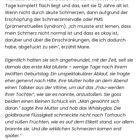
Tage komplett flach liegt und das, seit sie 12 Jahre alt ist.
Wenn nicht durch akute Schmerzen, dann aufgrund der
Erschöpfung der Schmerzintervalle oder PMS
(prämenstruelles Syndrom). „Ich musste erst lernen, dass
mein Schmerz nicht normal ist und dass es okay ist,
darüber und über die Einschränkungen, die ich dadurch
habe, abgefuckt zu sein”, erzählt Marie.
Eigentlich hatten sie sich angefreundet, mit der Zeit, seit sie
damals das erste Mal blutete – wenige Tage nach ihrem
zwölften Geburtstag. Ein unspektakulärer Ablauf, sie fragte
eher genervt nach Hilfe. Ihre Mutter holte an dem Abend
einen Talisker aus der Vitrine, um auf das „Frau-werden
ihrer Tochter“, wie sie es nannte, anzustoßen. Sie goss
beiden einen kleinen Schluck ein. „Man gewöhnt sich
daran.“ sagte ihre Mutter und hob das Whiskyglas. Die
goldbraune Flüssigkeit schmeckte nicht nach Torfrauch
und süßen Früchten, wie es auf dem Etikett stand, vor allem
brannte sie. Und die wirklichen Schmerzen kamen erst
später.“