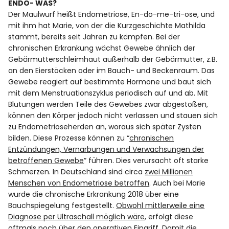
ENDO- WAS?
Der Maulwurf heißt Endometriose, En-do-me-tri-ose, und
mit ihm hat Marie, von der die Kurzgeschichte Mathilda
stammt, bereits seit Jahren zu kämpfen. Bei der
chronischen Erkrankung wächst Gewebe ähnlich der
Gebärmutterschleimhaut außerhalb der Gebärmutter, z.B.
an den Eierstöcken oder im Bauch- und Beckenraum. Das
Gewebe reagiert auf bestimmte Hormone und baut sich
mit dem Menstruationszyklus periodisch auf und ab. Mit
Blutungen werden Teile des Gewebes zwar abgestoßen,
können den Körper jedoch nicht verlassen und stauen sich
zu Endometrioseherden an, woraus sich später Zysten
bilden. Diese Prozesse können zu “
chronischen
Entzündungen, Vernarbungen und Verwachsungen der
betroffenen Gewebe
” führen. Dies verursacht oft starke
Schmerzen. In Deutschland sind circa
zwei Millionen
Menschen von Endometriose betroffen
. Auch bei Marie
wurde die chronische Erkrankung 2018 über eine
Bauchspiegelung festgestellt.
Obwohl mittlerweile eine
Diagnose per Ultraschall möglich wäre
, erfolgt diese
oftmals noch über den operativen Eingriff. Damit die