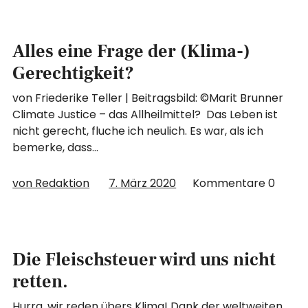
Alles eine Frage der (Klima-)
Gerechtigkeit?
von Friederike Teller | Beitragsbild: ©Marit Brunner
Climate Justice – das Allheilmittel? Das Leben ist
nicht gerecht, fluche ich neulich. Es war, als ich
bemerke, dass…
von Redaktion
7. März 2020
Kommentare
0
Die Fleischsteuer wird uns nicht
retten.
Hurra, wir reden übers Klima! Dank der weltweiten