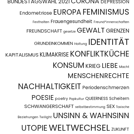
CORONA
BUNDESTAGSWAHL 2021
DEPRESSION
FEMINISMUS
EUROPA
Endometriose
Frauengesundheit
Festhalten
Freund*innenschaften
GEWALT
GRENZEN
FREUNDSCHAFT
gesetze
IDENTITÄT
GRUNDEINKOMMEN
Haltung
KONFLIKTKÜCHE
KLIMAKRISE
KAPITALISMUS
KONSUM
LIEBE
KRIEG
Macht
MENSCHENRECHTE
NACHHALTIGKEIT
Periodenschmerzen
POESIE
QUEERNESS
Scheitern
poetry
Popkultur
SCHWANGERSCHAFT
SEX
selbstbestimmung
Toxische
UNSINN & WAHNSINN
Beziehungen
Twilight
WELTWECHSEL
UTOPIE
ZUKUNFT