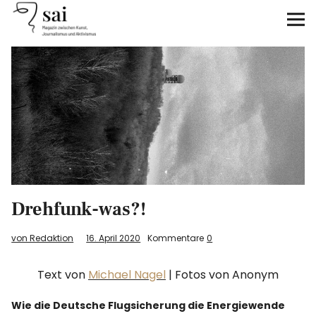
sai
Unterstützen
Klimagerechtigkeit
Antirassismus
Feminismen
Drehfunk-was?!
Kunst&Literatur
von Redaktion
16. April 2020
Kommentare
0
Generation XYZ
Text von
Michael Nagel
| Fotos von Anonym
Über uns
Wie die Deutsche Flugsicherung die Energiewende