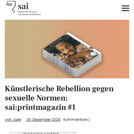
sai
Unterstützen
Klimagerechtigkeit
Antirassismus
Feminismen
Künstlerische Rebellion gegen
Kunst&Literatur
sexuelle Normen:
Generation XYZ
sai:printmagazin #1
von Julie
20. Dezember 2020
Kommentare
1
Über uns