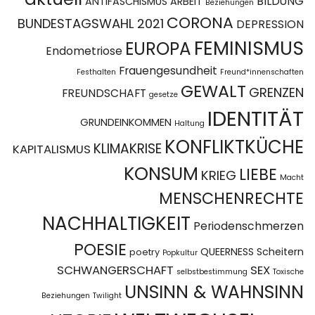
BILDUNG
ANTIFASCHISMUS
ARBEIT
Beziehungen
CORONA
BUNDESTAGSWAHL 2021
DEPRESSION
FEMINISMUS
EUROPA
Endometriose
Frauengesundheit
Festhalten
Freund*innenschaften
GEWALT
GRENZEN
FREUNDSCHAFT
gesetze
IDENTITÄT
GRUNDEINKOMMEN
Haltung
KONFLIKTKÜCHE
KLIMAKRISE
KAPITALISMUS
KONSUM
LIEBE
KRIEG
Macht
MENSCHENRECHTE
NACHHALTIGKEIT
Periodenschmerzen
POESIE
QUEERNESS
Scheitern
poetry
Popkultur
SCHWANGERSCHAFT
SEX
selbstbestimmung
Toxische
UNSINN & WAHNSINN
Beziehungen
Twilight