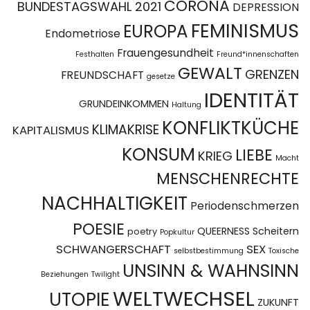
CORONA
BUNDESTAGSWAHL 2021
DEPRESSION
FEMINISMUS
EUROPA
Endometriose
Frauengesundheit
Festhalten
Freund*innenschaften
GEWALT
GRENZEN
FREUNDSCHAFT
gesetze
IDENTITÄT
GRUNDEINKOMMEN
Haltung
KONFLIKTKÜCHE
KLIMAKRISE
KAPITALISMUS
KONSUM
LIEBE
KRIEG
Macht
MENSCHENRECHTE
NACHHALTIGKEIT
Periodenschmerzen
POESIE
QUEERNESS
Scheitern
poetry
Popkultur
SCHWANGERSCHAFT
SEX
selbstbestimmung
Toxische
UNSINN & WAHNSINN
Beziehungen
Twilight
WELTWECHSEL
UTOPIE
ZUKUNFT