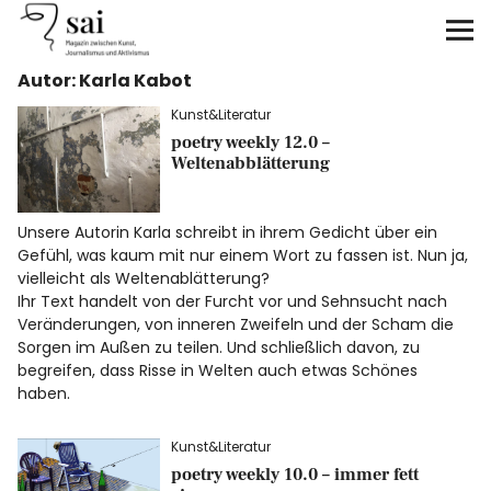
sai
Autor: Karla Kabot
Unterstützen
Kunst&Literatur
poetry weekly 12.0 –
Klimagerechtigkeit
Weltenabblätterung
Antirassismus
Unsere Autorin Karla schreibt in ihrem Gedicht über ein
Gefühl, was kaum mit nur einem Wort zu fassen ist. Nun ja,
Feminismen
vielleicht als Weltenablätterung?
Ihr Text handelt von der Furcht vor und Sehnsucht nach
Kunst&Literatur
Veränderungen, von inneren Zweifeln und der Scham die
Sorgen im Außen zu teilen. Und schließlich davon, zu
begreifen, dass Risse in Welten auch etwas Schönes
Generation XYZ
haben.
Über uns
Kunst&Literatur
poetry weekly 10.0 – immer fett