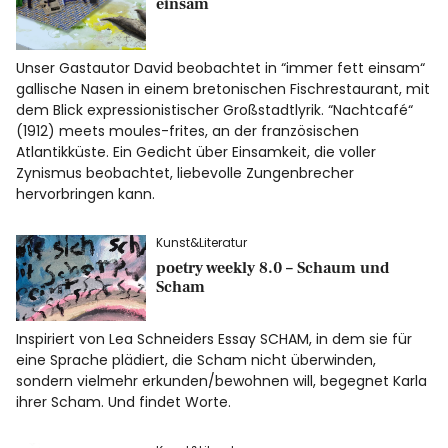
einsam
Facebook
Instagram
Unser Gastautor David beobachtet in “immer fett einsam“
gallische Nasen in einem bretonischen Fischrestaurant, mit
dem Blick expressionistischer Großstadtlyrik. “Nachtcafé“
(1912) meets moules-frites, an der französischen
Atlantikküste. Ein Gedicht über Einsamkeit, die voller
Zynismus beobachtet, liebevolle Zungenbrecher
Info
hervorbringen kann.
Kunst&Literatur
poetry weekly 8.0 – Schaum und
Scham
Inspiriert von Lea Schneiders Essay SCHAM, in dem sie für
eine Sprache plädiert, die Scham nicht überwinden,
sondern vielmehr erkunden/bewohnen will, begegnet Karla
ihrer Scham. Und findet Worte.