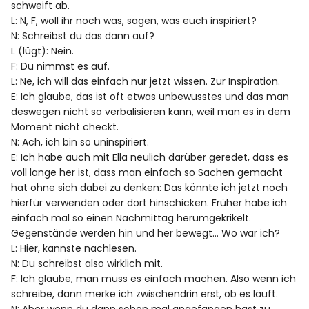
schweift ab.
L: N, F, woll ihr noch was, sagen, was euch inspiriert?
N: Schreibst du das dann auf?
L (lügt): Nein.
F: Du nimmst es auf.
L: Ne, ich will das einfach nur jetzt wissen. Zur Inspiration.
E: Ich glaube, das ist oft etwas unbewusstes und das man
deswegen nicht so verbalisieren kann, weil man es in dem
Moment nicht checkt.
N: Ach, ich bin so uninspiriert.
E: Ich habe auch mit Ella neulich darüber geredet, dass es
voll lange her ist, dass man einfach so Sachen gemacht
hat ohne sich dabei zu denken: Das könnte ich jetzt noch
hierfür verwenden oder dort hinschicken. Früher habe ich
einfach mal so einen Nachmittag herumgekrikelt.
Gegenstände werden hin und her bewegt… Wo war ich?
L: Hier, kannste nachlesen.
N: Du schreibst also wirklich mit.
F: Ich glaube, man muss es einfach machen. Also wenn ich
schreibe, dann merke ich zwischendrin erst, ob es läuft.
N: Aber wenn du dann schon mal angefangen hast zu