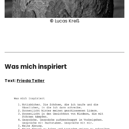
©
Lucas Kreß
Was mich inspiriert
Text:
Frieda Teller