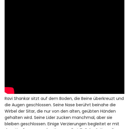
Ravi Shankar sitzt auf dem Boden, die Beine überkreuzt und
die Augen geschlossen. Seine Nase berührt beinahe die
Wirbel der Sitar, die nur von den alten, geübten Händen
gehalten wird. Seine Lider zucken manchmal, aber sie
bleiben geschlossen. Einige Verzierungen begleitet er mit