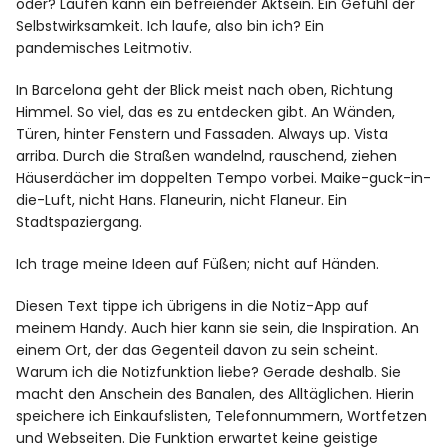
oder? Laufen kann ein befreiender Aktsein. Ein Gefühl der
Selbstwirksamkeit. Ich laufe, also bin ich? Ein
pandemisches Leitmotiv.
In Barcelona geht der Blick meist nach oben, Richtung
Himmel. So viel, das es zu entdecken gibt. An Wänden,
Türen, hinter Fenstern und Fassaden. Always up. Vista
arriba. Durch die Straßen wandelnd, rauschend, ziehen
Häuserdächer im doppelten Tempo vorbei. Maike-guck-in-
die-Luft, nicht Hans. Flaneurin, nicht Flaneur. Ein
Stadtspaziergang.
Ich trage meine Ideen auf Füßen; nicht auf Händen.
Diesen Text tippe ich übrigens in die Notiz-App auf
meinem Handy. Auch hier kann sie sein, die Inspiration. An
einem Ort, der das Gegenteil davon zu sein scheint.
Warum ich die Notizfunktion liebe? Gerade deshalb. Sie
macht den Anschein des Banalen, des Alltäglichen. Hierin
speichere ich Einkaufslisten, Telefonnummern, Wortfetzen
und Webseiten. Die Funktion erwartet keine geistige