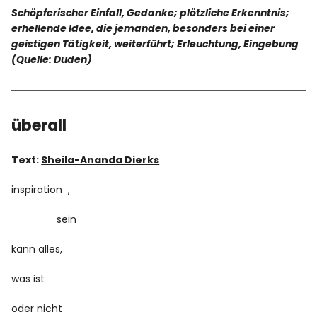
Schöpferischer Einfall, Gedanke; plötzliche Erkenntnis;
erhellende Idee, die jemanden, besonders bei einer
Facebook
Instagram
geistigen Tätigkeit, weiterführt; Erleuchtung, Eingebung
(Quelle: Duden)
überall
Info
Text:
Sheila-Ananda Dierks
inspiration ,
sein
kann alles,
was ist
oder nicht