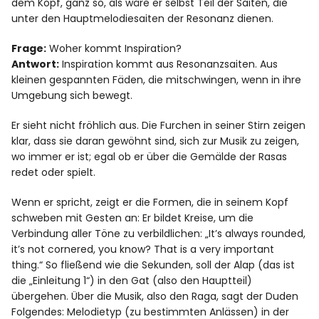
dem Kopf, ganz so, als wäre er selbst Teil der Saiten, die
unter den Hauptmelodiesaiten der Resonanz dienen.
Frage:
Woher kommt Inspiration?
Antwort:
Inspiration kommt aus Resonanzsaiten. Aus
kleinen gespannten Fäden, die mitschwingen, wenn in ihre
Umgebung sich bewegt.
Er sieht nicht fröhlich aus. Die Furchen in seiner Stirn zeigen
klar, dass sie daran gewöhnt sind, sich zur Musik zu zeigen,
wo immer er ist; egal ob er über die Gemälde der Rasas
redet oder spielt.
Wenn er spricht, zeigt er die Formen, die in seinem Kopf
schweben mit Gesten an: Er bildet Kreise, um die
Verbindung aller Töne zu verbildlichen: „It’s always rounded,
it’s not cornered, you know? That is a very important
thing.“ So fließend wie die Sekunden, soll der Alap (das ist
die „Einleitung 1“) in den Gat (also den Hauptteil)
übergehen. Über die Musik, also den Raga, sagt der Duden
Folgendes: Melodietyp (zu bestimmten Anlässen) in der