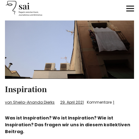
sai
Unterstützen
Klimagerechtigkeit
Antirassismus
Feminismen
Inspiration
Kunst&Literatur
von Sheila-Ananda Dierks
29. April 2021
Kommentare
1
Generation XYZ
Was ist Inspiration? Wo ist Inspiration? Wie ist
Inspiration? Das fragen wir uns in diesem kollektiven
Über uns
Beitrag.