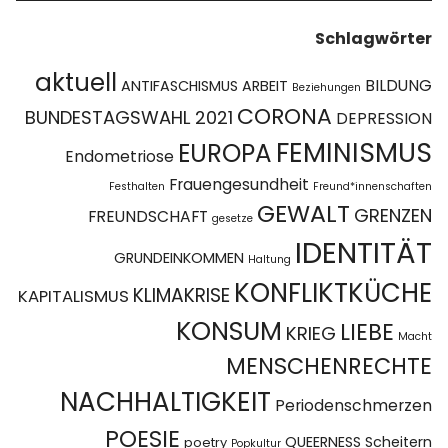
Schlagwörter
aktuell
BILDUNG
ANTIFASCHISMUS
ARBEIT
Beziehungen
CORONA
BUNDESTAGSWAHL 2021
DEPRESSION
FEMINISMUS
EUROPA
Endometriose
Frauengesundheit
Festhalten
Freund*innenschaften
GEWALT
GRENZEN
FREUNDSCHAFT
gesetze
IDENTITÄT
GRUNDEINKOMMEN
Haltung
KONFLIKTKÜCHE
KLIMAKRISE
KAPITALISMUS
KONSUM
LIEBE
KRIEG
Macht
MENSCHENRECHTE
NACHHALTIGKEIT
Periodenschmerzen
POESIE
QUEERNESS
Scheitern
poetry
Popkultur