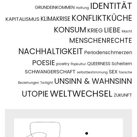
IDENTITÄT
GRUNDEINKOMMEN
Haltung
KONFLIKTKÜCHE
KLIMAKRISE
KAPITALISMUS
KONSUM
LIEBE
KRIEG
Macht
MENSCHENRECHTE
NACHHALTIGKEIT
Periodenschmerzen
POESIE
QUEERNESS
Scheitern
poetry
Popkultur
SCHWANGERSCHAFT
SEX
selbstbestimmung
Toxische
UNSINN & WAHNSINN
Beziehungen
Twilight
WELTWECHSEL
UTOPIE
ZUKUNFT