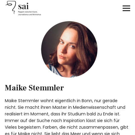
sai
Unterstützen
Klimagerechtigkeit
Antirassismus
Feminismen
Maike Stemmler
Kunst&Literatur
Maike Stemmler wohnt eigentlich in Bonn, nur gerade
Generation XYZ
nicht. Sie macht ihren Master in Medienwissenschaft und
realisiert im Moment, dass ihr Studium bald zu Ende ist.
Immer auf der Suche nach Inspiration lässt sie sich für
Über uns
Vieles begeistern. Farben, die nicht zusammenpassen, gibt
es für Maike nicht. Sie liebt das Meer und wenn sie sich