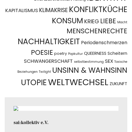
KONFLIKTKÜCHE
KLIMAKRISE
KAPITALISMUS
KONSUM
LIEBE
KRIEG
Macht
MENSCHENRECHTE
NACHHALTIGKEIT
Periodenschmerzen
POESIE
QUEERNESS
Scheitern
poetry
Popkultur
SCHWANGERSCHAFT
SEX
selbstbestimmung
Toxische
UNSINN & WAHNSINN
Beziehungen
Twilight
WELTWECHSEL
UTOPIE
ZUKUNFT
sai:kollektiv e.V.