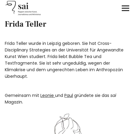
sai
Frida Teller
Unterstützen
Klimagerechtigkeit
Frida Teller wurde in Leipzig geboren. Sie hat Cross-
Disciplinary Strategies an der Universität für Angewandte
Antirassismus
Kunst Wien studiert. Frida liebt Bubble Tea und
Textfragmente. Sie ist sehr ungeduldig, wegen der
Klimakrise und dem ungerechten Leben im Anthropozän
Feminismen
überhaupt.
Kunst&Literatur
Gemeinsam mit
Leonie
und
Paul
gründete sie das
sai
Magazin.
Generation XYZ
Über uns