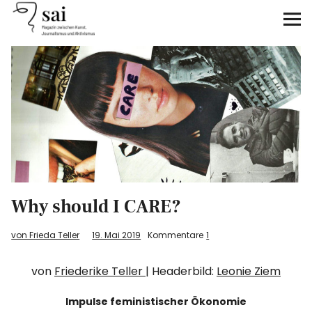
sai
Unterstützen
Klimagerechtigkeit
Antirassismus
Feminismen
Why should I CARE?
Kunst&Literatur
von Frieda Teller
19. Mai 2019
Kommentare
1
Generation XYZ
von
Friederike Teller
| Headerbild:
Leonie Ziem
Über uns
Impulse feministischer Ökonomie