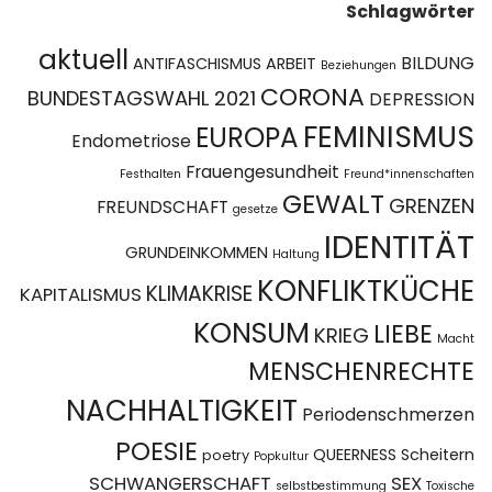
Schlagwörter
aktuell
BILDUNG
ANTIFASCHISMUS
ARBEIT
Beziehungen
CORONA
BUNDESTAGSWAHL 2021
DEPRESSION
FEMINISMUS
EUROPA
Endometriose
Frauengesundheit
Festhalten
Freund*innenschaften
GEWALT
GRENZEN
FREUNDSCHAFT
gesetze
IDENTITÄT
GRUNDEINKOMMEN
Haltung
KONFLIKTKÜCHE
KLIMAKRISE
KAPITALISMUS
KONSUM
LIEBE
KRIEG
Macht
MENSCHENRECHTE
NACHHALTIGKEIT
Periodenschmerzen
POESIE
QUEERNESS
Scheitern
poetry
Popkultur
SCHWANGERSCHAFT
SEX
selbstbestimmung
Toxische