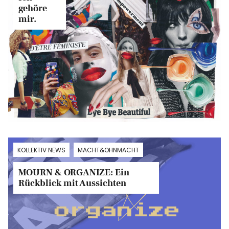
gehöre
mir.
Facebook
Instagram
Info
KOLLEKTIV NEWS
MACHT&OHNMACHT
MOURN & ORGANIZE: Ein
Rückblick mit Aussichten