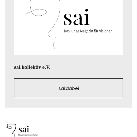
sai:kollektiv e.V.
sai:dabei