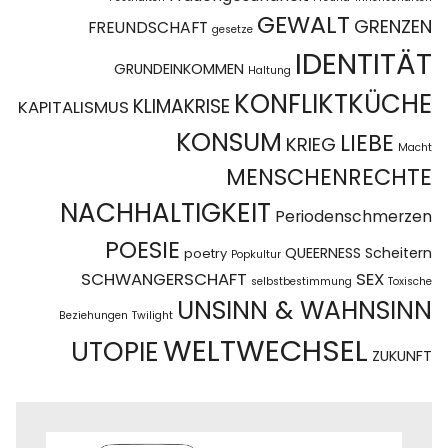
GEWALT
GRENZEN
FREUNDSCHAFT
gesetze
IDENTITÄT
GRUNDEINKOMMEN
Haltung
KONFLIKTKÜCHE
KLIMAKRISE
KAPITALISMUS
KONSUM
LIEBE
KRIEG
Macht
MENSCHENRECHTE
NACHHALTIGKEIT
Periodenschmerzen
POESIE
QUEERNESS
Scheitern
poetry
Popkultur
SCHWANGERSCHAFT
SEX
selbstbestimmung
Toxische
UNSINN & WAHNSINN
Beziehungen
Twilight
WELTWECHSEL
UTOPIE
ZUKUNFT