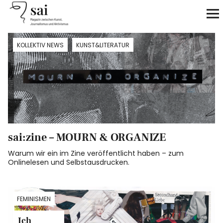
sai
Unterstützen
KOLLEKTIV NEWS
KUNST&LITERATUR
Klimagerechtigkeit
Antirassismus
Feminismen
sai:zine – MOURN & ORGANIZE
Kunst&Literatur
Warum wir ein im Zine veröffentlicht haben – zum
Onlinelesen und Selbstausdrucken.
Generation XYZ
FEMINISMEN
Über uns
Ich