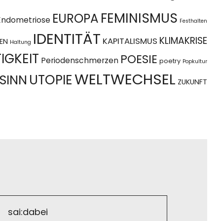
FEMINISMUS
EUROPA
Endometriose
Festhalten
IDENTITÄT
KLIMAKRISE
KAPITALISMUS
EN
Haltung
IGKEIT
POESIE
Periodenschmerzen
poetry
Popkultur
WELTWECHSEL
UTOPIE
SINN
ZUKUNFT
sai:dabei