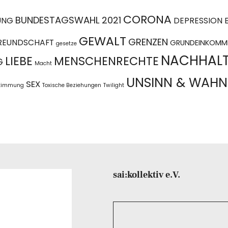
CORONA
BUNDESTAGSWAHL 2021
UNG
DEPRESSION
GEWALT
GRENZEN
REUNDSCHAFT
GRUNDEINKOMM
gesetze
NACHHALT
LIEBE
MENSCHENRECHTE
G
Macht
UNSINN & WAHN
SEX
stimmung
Toxische Beziehungen
Twilight
sai:kollektiv e.V.