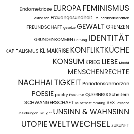
FEMINISMUS
EUROPA
Endometriose
Frauengesundheit
Festhalten
Freund*innenschaften
GEWALT
GRENZEN
FREUNDSCHAFT
gesetze
IDENTITÄT
GRUNDEINKOMMEN
Haltung
KONFLIKTKÜCHE
KLIMAKRISE
KAPITALISMUS
KONSUM
LIEBE
KRIEG
Macht
MENSCHENRECHTE
NACHHALTIGKEIT
Periodenschmerzen
POESIE
QUEERNESS
Scheitern
poetry
Popkultur
SCHWANGERSCHAFT
SEX
selbstbestimmung
Toxische
UNSINN & WAHNSINN
Beziehungen
Twilight
WELTWECHSEL
UTOPIE
ZUKUNFT