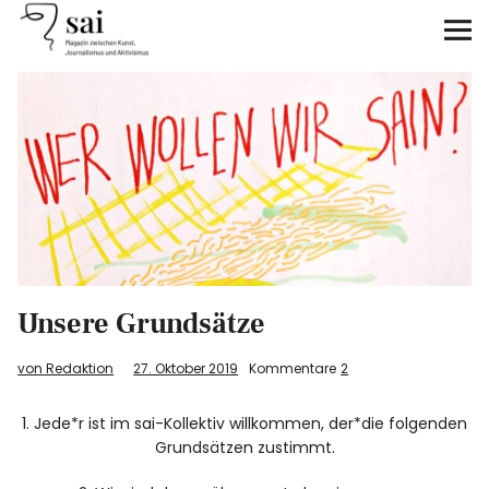
sai
Unterstützen
Klimagerechtigkeit
Antirassismus
Feminismen
Unsere Grundsätze
Kunst&Literatur
von Redaktion
27. Oktober 2019
Kommentare
2
Generation XYZ
1. Jede*r ist im sai-Kollektiv willkommen, der*die folgenden
Über uns
Grundsätzen zustimmt.