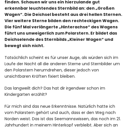
finden. Schauen wir uns ein hierzulande gut
erkennbar leuchtendes Sternbild an: den „Großen
Wagen“. Die Deichsel besteht aus drei hellen Sternen.
Facebook
Instagram
Vier weitere Sterne bilden den rechteckigen Wagen.
Die fünf Mal verlängerte „Hinterachse“ des Wagens
führt uns unweigerlich zum Polarstern. Er bildet das
Deichselende des Sternbilds „Kleiner Wagen“ und
bewegt sich nicht.
Info
Tatsächlich scheint es für unser Auge, als würden sich im
Laufe der Nacht all die anderen Sterne und Sternbilder um
den Polarstern herumdrehen, dieser jedoch von
unsichtbaren Kräften fixiert bleiben.
Das langweilt dich? Das hat dir irgendwer schon im
Kindergarten erzählt?
Für mich sind das neue Erkenntnisse. Natürlich hatte ich
vom Polarstern gehört und auch, dass er den Weg nach
Norden weist. Das ist das Seemannswissen, das noch im 21.
Jahrhundert in meinem Hinterkopf verbleibt. Aber sich an