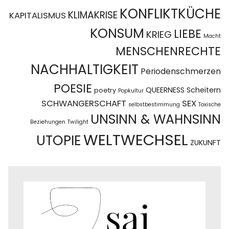
KONFLIKTKÜCHE
KLIMAKRISE
KAPITALISMUS
KONSUM
LIEBE
KRIEG
Macht
MENSCHENRECHTE
NACHHALTIGKEIT
Periodenschmerzen
POESIE
QUEERNESS
Scheitern
poetry
Popkultur
SCHWANGERSCHAFT
SEX
selbstbestimmung
Toxische
UNSINN & WAHNSINN
Beziehungen
Twilight
WELTWECHSEL
UTOPIE
ZUKUNFT