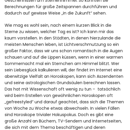
Geschehnissen am Sternenhimmel. So konnten sie
Berechnungen für große Zeitspannen durchführen und
dadurch auf gewisse Weise „in die Zukunft“ sehen.
Wie mag es wohl sein, nach einem kurzen Blick in die
Sterne zu wissen, welcher Tag es ist? Ich kann mir das
kaum vorstellen. In den Städten, in denen hierzulande die
meisten Menschen leben, ist Lichtverschmutzung so ein
großer Faktor, dass wir uns schon romantisch in die Augen
schauen und auf die Lippen küssen, wenn in einer warmen
Sommernacht mal ein Sternchen am Himmel blitzt. Wer
sein Liebesglück kalkulieren will, der findet im Internet eine
aberwitzige Vielfalt an Horoskopen, kann sich Aszendenten
und seine astrologischen Grundsäulen berechnen lassen.
Das hat mit Wissenschaft oft wenig zu tun – tatsächlich
wird beim Erstellen von gewöhnlichen Horoskopen oft
„gefreestyled“ und darauf geachtet, dass sich die Themen
von Woche zu Woche etwas abwechseln. In vielen Fällen
sind Horoskope trivialer Hokuspokus. Doch es gibt eine
große Anzahl an Büchern, TV-Sendern und Internetseiten,
die sich mit dem Thema beschäftigen und deren