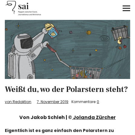
sai
Unterstützen
Klimagerechtigkeit
Antirassismus
Feminismen
Weißt du, wo der Polarstern steht?
Kunst&Literatur
von Redaktion
7. November 2019
Kommentare
0
Generation XYZ
Von Jakob Schleh | ©
Jolanda Zürcher
Über uns
Eigentlich ist es ganz einfach den Polarstern zu