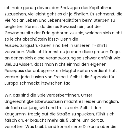
ich habe genug davon, den Endzügen des Kapitalismus
zuzusehen, vielleicht geht es dir ja ähnlich. Es schmerzt, die
Facebook
Instagram
Vielfalt an Leben und Lebensrealitäten beim Sterben zu
begleiten. Kennst du dieses Bewusstsein, auf der
Gewinnerseite der Erde geboren zu sein, welches sich nicht
so leicht abschütteln lässt? Denn die
Ausbeutungsstrukturen sind tief in unseren T-Shirts
verwoben. Vielleicht kennst du ja auch diese grauen Tage,
Info
an denen sich diese Verantwortung so schwer anfühlt wie
Blei. Zu wissen, dass man nicht einmal den eigenen
Reisepass der unbegrenzten Möglichkeiten verdient hat,
verdirbt jede Illusion von Freiheit. Selbst die Euphorie für
Europa schmeckt inzwischen fad.
Wir, das sind die Spielverderber*innen. Unser
Ungerechtigkeitsbewusstsein macht es leider unmöglich,
einfach nur jung, wild und frei zu sein. Selbst den
Kaugummi trotzig auf die Straße zu spucken, fühlt sich
falsch an, er braucht mehr als 5 Jahre, um dort zu
verrotten. Was bleibt, sind komplizierte Diskurse über die