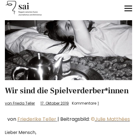
sai
Unterstützen
Klimagerechtigkeit
Antirassismus
Feminismen
Wir sind die Spielverderber*innen
Kunst&Literatur
von Frieda Teller
17. Oktober 2019
Kommentare
1
Generation XYZ
von
Friederike Teller
| Beitragsbild:
©
Julie Matthées
Über uns
Lieber Mensch,