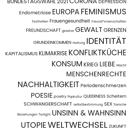
CORONA
BUNDESTAGSWAHL 2021
DEPRESSION
FEMINISMUS
EUROPA
Endometriose
Frauengesundheit
Festhalten
Freund*innenschaften
GEWALT
GRENZEN
FREUNDSCHAFT
gesetze
IDENTITÄT
GRUNDEINKOMMEN
Haltung
KONFLIKTKÜCHE
KLIMAKRISE
KAPITALISMUS
KONSUM
LIEBE
KRIEG
Macht
MENSCHENRECHTE
NACHHALTIGKEIT
Periodenschmerzen
POESIE
QUEERNESS
Scheitern
poetry
Popkultur
SCHWANGERSCHAFT
SEX
selbstbestimmung
Toxische
UNSINN & WAHNSINN
Beziehungen
Twilight
WELTWECHSEL
UTOPIE
ZUKUNFT