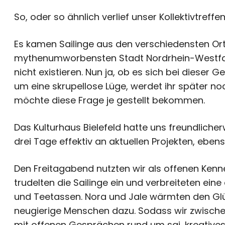
So, oder so ähnlich verlief unser Kollektivtr
Es kamen Sailinge aus den verschiedensten Ort
mythenumworbensten Stadt Nordrhein-Westfale
nicht existieren. Nun ja, ob es sich bei dieser 
um eine skrupellose Lüge, werdet ihr später noch
möchte diese Frage je gestellt bekommen.
Das Kulturhaus Bielefeld hatte uns freundliche
drei Tage effektiv an aktuellen Projekten, eben
Den Freitagabend nutzten wir als offenen Kenn
trudelten die Sailinge ein und verbreiteten e
und Teetassen. Nora und Jale wärmten den Gl
neugierige Menschen dazu. Sodass wir zwischen
mit offenen Gesprächen rund um sai, kreatives