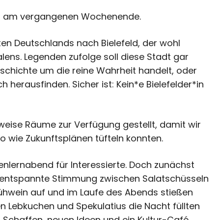
effen am vergangenen Wochenende.
en Deutschlands nach Bielefeld, der wohl
ns. Legenden zufolge soll diese Stadt gar
Geschichte um die reine Wahrheit handelt, oder
 herausfinden. Sicher ist: Kein*e Bielefelder*in
rweise Räume zur Verfügung gestellt, damit wir
so wie Zukunftsplänen tüfteln konnten.
enlernabend für Interessierte. Doch zunächst
ine entspannte Stimmung zwischen Salatschüsseln
ühwein auf und im Laufe des Abends stießen
 Lebkuchen und Spekulatius die Nacht füllten
 Schaffen, neuen Ideen und ein Kultur-Café.