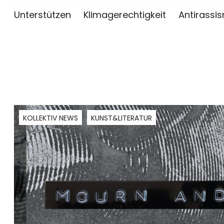
Unterstützen
Klimagerechtigkeit
Antirassi
sai
ZWISCHEN KUNST, JOURNALISMUS UND AKTIV
KOLLEKTIV NEWS
KUNST&LITERATUR