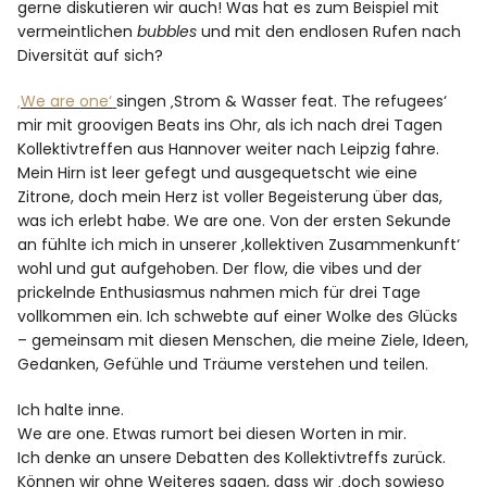
gerne diskutieren wir auch! Was hat es zum Beispiel mit
vermeintlichen
bubbles
und mit den endlosen Rufen nach
Diversität auf sich?
Facebook
Instagram
‚We are one‘
singen ‚Strom & Wasser feat. The refugees‘
mir mit groovigen Beats ins Ohr, als ich nach drei Tagen
Kollektivtreffen aus Hannover weiter nach Leipzig fahre.
Mein Hirn ist leer gefegt und ausgequetscht wie eine
Zitrone, doch mein Herz ist voller Begeisterung über das,
Info
was ich erlebt habe. We are one. Von der ersten Sekunde
an fühlte ich mich in unserer ‚kollektiven Zusammenkunft‘
wohl und gut aufgehoben. Der flow, die vibes und der
prickelnde Enthusiasmus nahmen mich für drei Tage
vollkommen ein. Ich schwebte auf einer Wolke des Glücks
– gemeinsam mit diesen Menschen, die meine Ziele, Ideen,
Gedanken, Gefühle und Träume verstehen und teilen.
Ich halte inne.
We are one. Etwas rumort bei diesen Worten in mir.
Ich denke an unsere Debatten des Kollektivtreffs zurück.
Können wir ohne Weiteres sagen, dass wir ‚doch sowieso