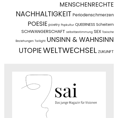
MENSCHENRECHTE
NACHHALTIGKEIT
Periodenschmerzen
POESIE
QUEERNESS
Scheitern
poetry
Popkultur
SCHWANGERSCHAFT
SEX
selbstbestimmung
Toxische
UNSINN & WAHNSINN
Beziehungen
Twilight
WELTWECHSEL
UTOPIE
ZUKUNFT