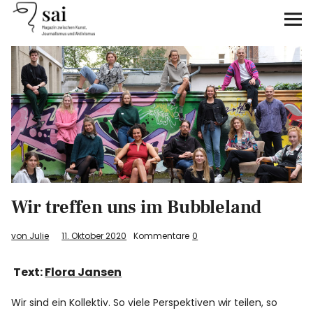
sai
Unterstützen
Klimagerechtigkeit
Antirassismus
Feminismen
Wir treffen uns im Bubbleland
Kunst&Literatur
von Julie
11. Oktober 2020
Kommentare
0
Generation XYZ
Text:
Flora Jansen
Über uns
Wir sind ein Kollektiv. So viele Perspektiven wir teilen, so