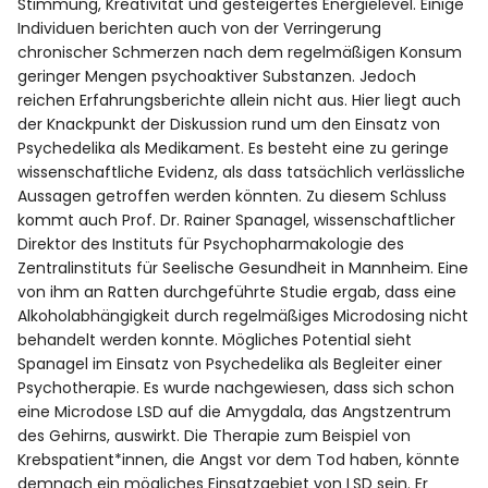
Stimmung, Kreativität und gesteigertes Energielevel. Einige
Individuen berichten auch von der Verringerung
chronischer Schmerzen nach dem regelmäßigen Konsum
geringer Mengen psychoaktiver Substanzen. Jedoch
reichen Erfahrungsberichte allein nicht aus. Hier liegt auch
der Knackpunkt der Diskussion rund um den Einsatz von
Psychedelika als Medikament. Es besteht eine zu geringe
wissenschaftliche Evidenz, als dass tatsächlich verlässliche
Aussagen getroffen werden könnten. Zu diesem Schluss
kommt auch Prof. Dr. Rainer Spanagel, wissenschaftlicher
Direktor des Instituts für Psychopharmakologie des
Zentralinstituts für Seelische Gesundheit in Mannheim. Eine
von ihm an Ratten durchgeführte Studie ergab, dass eine
Alkoholabhängigkeit durch regelmäßiges Microdosing nicht
behandelt werden konnte. Mögliches Potential sieht
Spanagel im Einsatz von Psychedelika als Begleiter einer
Psychotherapie. Es wurde nachgewiesen, dass sich schon
eine Microdose LSD auf die Amygdala, das Angstzentrum
des Gehirns, auswirkt. Die Therapie zum Beispiel von
Krebspatient*innen, die Angst vor dem Tod haben, könnte
demnach ein mögliches Einsatzgebiet von LSD sein. Er