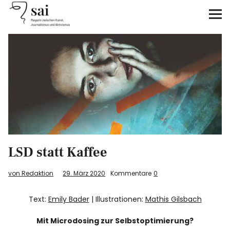
sai
Unterstützen
Klimagerechtigkeit
Antirassismus
Feminismen
LSD statt Kaffee
Kunst&Literatur
von Redaktion
29. März 2020
Kommentare
0
Generation XYZ
Text:
Emily Bader
| Illustrationen:
Mathis Gilsbach
Über uns
Mit Microdosing zur Selbstoptimierung?