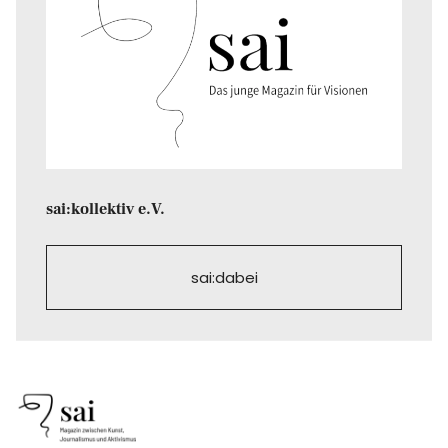
sai:kollektiv e.V.
sai:dabei