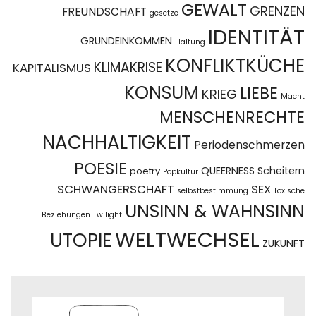
GEWALT
GRENZEN
FREUNDSCHAFT
gesetze
IDENTITÄT
GRUNDEINKOMMEN
Haltung
KONFLIKTKÜCHE
KLIMAKRISE
KAPITALISMUS
KONSUM
LIEBE
KRIEG
Macht
MENSCHENRECHTE
NACHHALTIGKEIT
Periodenschmerzen
POESIE
QUEERNESS
Scheitern
poetry
Popkultur
SCHWANGERSCHAFT
SEX
selbstbestimmung
Toxische
UNSINN & WAHNSINN
Beziehungen
Twilight
WELTWECHSEL
UTOPIE
ZUKUNFT