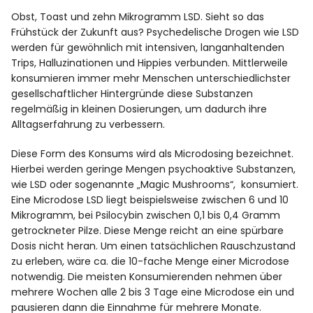
Obst, Toast und zehn Mikrogramm LSD. Sieht so das
Frühstück der Zukunft aus? Psychedelische Drogen wie LSD
Facebook
Instagram
werden für gewöhnlich mit intensiven, langanhaltenden
Trips, Halluzinationen und Hippies verbunden. Mittlerweile
konsumieren immer mehr Menschen unterschiedlichster
gesellschaftlicher Hintergründe diese Substanzen
regelmäßig in kleinen Dosierungen, um dadurch ihre
Alltagserfahrung zu verbessern.
Info
Diese Form des Konsums wird als Microdosing bezeichnet.
Hierbei werden geringe Mengen psychoaktive Substanzen,
wie LSD oder sogenannte „Magic Mushrooms“, konsumiert.
Eine Microdose LSD liegt beispielsweise zwischen 6 und 10
Mikrogramm, bei Psilocybin zwischen 0,1 bis 0,4 Gramm
getrockneter Pilze. Diese Menge reicht an eine spürbare
Dosis nicht heran. Um einen tatsächlichen Rauschzustand
zu erleben, wäre ca. die 10-fache Menge einer Microdose
notwendig. Die meisten Konsumierenden nehmen über
mehrere Wochen alle 2 bis 3 Tage eine Microdose ein und
pausieren dann die Einnahme für mehrere Monate.