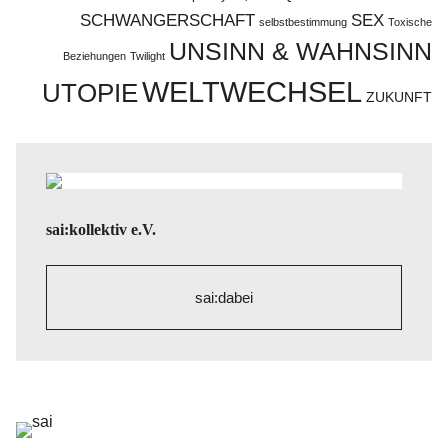
SCHWANGERSCHAFT
SEX
selbstbestimmung
Toxische
UNSINN & WAHNSINN
Beziehungen
Twilight
WELTWECHSEL
UTOPIE
ZUKUNFT
sai:kollektiv e.V.
sai:dabei