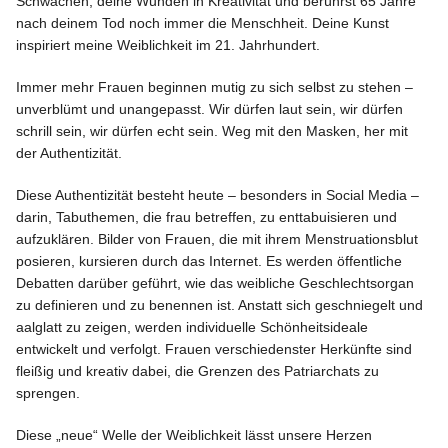
Schwächen, deine Wunden in Kreativität und berührst 65 Jahre
nach deinem Tod noch immer die Menschheit. Deine Kunst
inspiriert meine Weiblichkeit im 21. Jahrhundert.
Facebook
Instagram
Immer mehr Frauen beginnen mutig zu sich selbst zu stehen –
unverblümt und unangepasst. Wir dürfen laut sein, wir dürfen
schrill sein, wir dürfen echt sein. Weg mit den Masken, her mit
der Authentizität.
Info
Diese Authentizität besteht heute – besonders in Social Media –
darin, Tabuthemen, die frau betreffen, zu enttabuisieren und
aufzuklären. Bilder von Frauen, die mit ihrem Menstruationsblut
posieren, kursieren durch das Internet. Es werden öffentliche
Debatten darüber geführt, wie das weibliche Geschlechtsorgan
zu definieren und zu benennen ist. Anstatt sich geschniegelt und
aalglatt zu zeigen, werden individuelle Schönheitsideale
entwickelt und verfolgt. Frauen verschiedenster Herkünfte sind
fleißig und kreativ dabei, die Grenzen des Patriarchats zu
sprengen.
Diese „neue“ Welle der Weiblichkeit lässt unsere Herzen