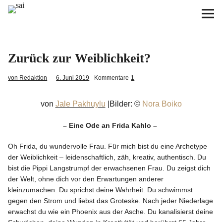
sai
Unterstützen
Zurück zur Weiblichkeit?
Klimagerechtigkeit
von Redaktion
6. Juni 2019
Kommentare
1
Antirassismus
von
Jale Pakhuylu
|Bilder: ©
Nora Boiko
Feminismen
– Eine Ode an Frida Kahlo –
Oh Frida, du wundervolle Frau. Für mich bist du eine Archetype
Kunst&Literatur
der Weiblichkeit – leidenschaftlich, zäh, kreativ, authentisch. Du
bist die Pippi Langstrumpf der erwachsenen Frau. Du zeigst dich
Generation XYZ
der Welt, ohne dich vor den Erwartungen anderer
kleinzumachen. Du sprichst deine Wahrheit. Du schwimmst
gegen den Strom und liebst das Groteske. Nach jeder Niederlage
Über uns
erwachst du wie ein Phoenix aus der Asche. Du kanalisierst deine