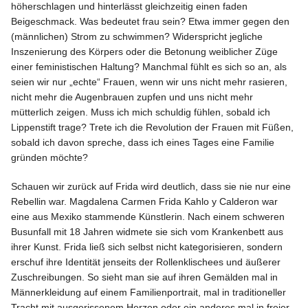
höherschlagen und hinterlässt gleichzeitig einen faden
Beigeschmack. Was bedeutet frau sein? Etwa immer gegen den
(männlichen) Strom zu schwimmen? Widerspricht jegliche
Inszenierung des Körpers oder die Betonung weiblicher Züge
einer feministischen Haltung? Manchmal fühlt es sich so an, als
seien wir nur „echte“ Frauen, wenn wir uns nicht mehr rasieren,
nicht mehr die Augenbrauen zupfen und uns nicht mehr
mütterlich zeigen. Muss ich mich schuldig fühlen, sobald ich
Lippenstift trage? Trete ich die Revolution der Frauen mit Füßen,
sobald ich davon spreche, dass ich eines Tages eine Familie
gründen möchte?
Schauen wir zurück auf Frida wird deutlich, dass sie nie nur eine
Rebellin war. Magdalena Carmen Frida Kahlo y Calderon war
eine aus Mexiko stammende Künstlerin. Nach einem schweren
Busunfall mit 18 Jahren widmete sie sich vom Krankenbett aus
ihrer Kunst. Frida ließ sich selbst nicht kategorisieren, sondern
erschuf ihre Identität jenseits der Rollenklischees und äußerer
Zuschreibungen. So sieht man sie auf ihren Gemälden mal in
Männerkleidung auf einem Familienportrait, mal in traditioneller
Tracht mit ausgerissenem Herzen oder ein anderes mal in freier