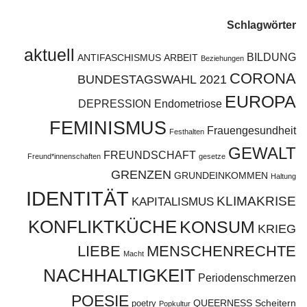
Schlagwörter
aktuell
BILDUNG
ANTIFASCHISMUS
ARBEIT
Beziehungen
CORONA
BUNDESTAGSWAHL 2021
EUROPA
DEPRESSION
Endometriose
FEMINISMUS
Frauengesundheit
Festhalten
GEWALT
FREUNDSCHAFT
Freund*innenschaften
gesetze
GRENZEN
GRUNDEINKOMMEN
Haltung
IDENTITÄT
KLIMAKRISE
KAPITALISMUS
KONFLIKTKÜCHE
KONSUM
KRIEG
LIEBE
MENSCHENRECHTE
Macht
NACHHALTIGKEIT
Periodenschmerzen
POESIE
QUEERNESS
Scheitern
poetry
Popkultur