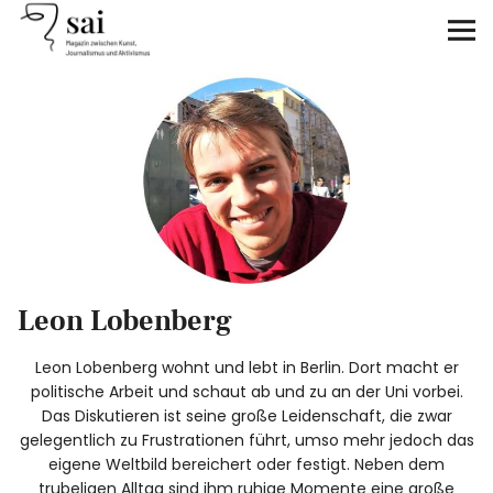
sai
Unterstützen
Klimagerechtigkeit
Antirassismus
Feminismen
Leon Lobenberg
Kunst&Literatur
Leon Lobenberg wohnt und lebt in Berlin. Dort macht er
Generation XYZ
politische Arbeit und schaut ab und zu an der Uni vorbei.
Das Diskutieren ist seine große Leidenschaft, die zwar
gelegentlich zu Frustrationen führt, umso mehr jedoch das
Über uns
eigene Weltbild bereichert oder festigt. Neben dem
trubeligen Alltag sind ihm ruhige Momente eine große