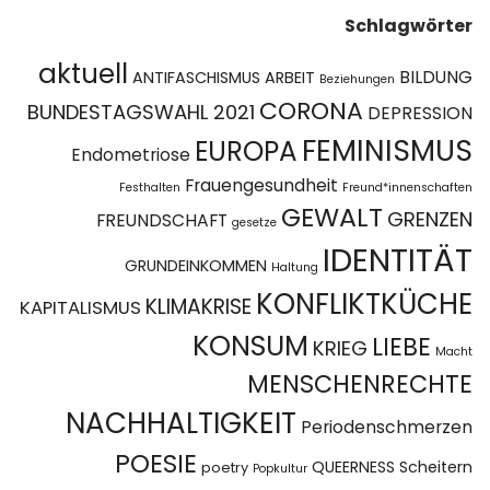
Schlagwörter
aktuell
BILDUNG
ANTIFASCHISMUS
ARBEIT
Beziehungen
CORONA
BUNDESTAGSWAHL 2021
DEPRESSION
FEMINISMUS
EUROPA
Endometriose
Frauengesundheit
Festhalten
Freund*innenschaften
GEWALT
GRENZEN
FREUNDSCHAFT
gesetze
IDENTITÄT
GRUNDEINKOMMEN
Haltung
KONFLIKTKÜCHE
KLIMAKRISE
KAPITALISMUS
KONSUM
LIEBE
KRIEG
Macht
MENSCHENRECHTE
NACHHALTIGKEIT
Periodenschmerzen
POESIE
QUEERNESS
Scheitern
poetry
Popkultur