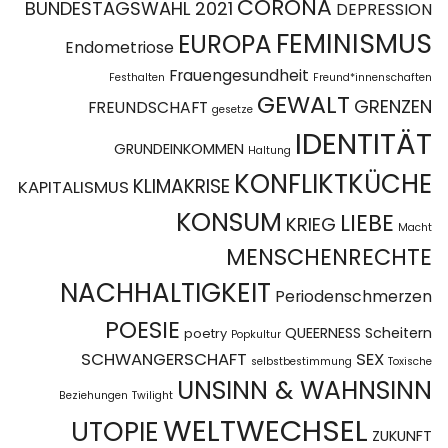
CORONA
BUNDESTAGSWAHL 2021
DEPRESSION
FEMINISMUS
EUROPA
Endometriose
Frauengesundheit
Festhalten
Freund*innenschaften
GEWALT
GRENZEN
FREUNDSCHAFT
gesetze
IDENTITÄT
GRUNDEINKOMMEN
Haltung
KONFLIKTKÜCHE
KLIMAKRISE
KAPITALISMUS
KONSUM
LIEBE
KRIEG
Macht
MENSCHENRECHTE
NACHHALTIGKEIT
Periodenschmerzen
POESIE
QUEERNESS
Scheitern
poetry
Popkultur
SCHWANGERSCHAFT
SEX
selbstbestimmung
Toxische
UNSINN & WAHNSINN
Beziehungen
Twilight
WELTWECHSEL
UTOPIE
ZUKUNFT