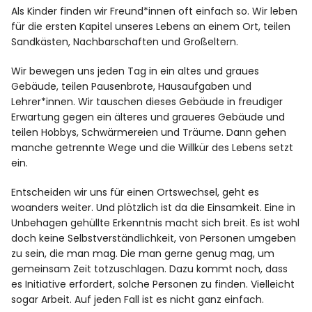
Als Kinder finden wir Freund*innen oft einfach so. Wir leben
für die ersten Kapitel unseres Lebens an einem Ort, teilen
Facebook
Instagram
Sandkästen, Nachbarschaften und Großeltern.
Wir bewegen uns jeden Tag in ein altes und graues
Gebäude, teilen Pausenbrote, Hausaufgaben und
Lehrer*innen. Wir tauschen dieses Gebäude in freudiger
Erwartung gegen ein älteres und graueres Gebäude und
Info
teilen Hobbys, Schwärmereien und Träume. Dann gehen
manche getrennte Wege und die Willkür des Lebens setzt
ein.
Entscheiden wir uns für einen Ortswechsel, geht es
woanders weiter. Und plötzlich ist da die Einsamkeit. Eine in
Unbehagen gehüllte Erkenntnis macht sich breit. Es ist wohl
doch keine Selbstverständlichkeit, von Personen umgeben
zu sein, die man mag. Die man gerne genug mag, um
gemeinsam Zeit totzuschlagen. Dazu kommt noch, dass
es Initiative erfordert, solche Personen zu finden. Vielleicht
sogar Arbeit. Auf jeden Fall ist es nicht ganz einfach.