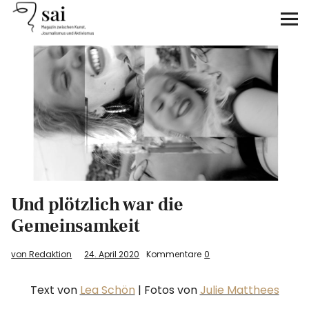
sai
Unterstützen
Klimagerechtigkeit
Antirassismus
Feminismen
Und plötzlich war die
Kunst&Literatur
Gemeinsamkeit
Generation XYZ
von Redaktion
24. April 2020
Kommentare
0
Über uns
Text von
Lea Schön
| Fotos von
Julie Matthees