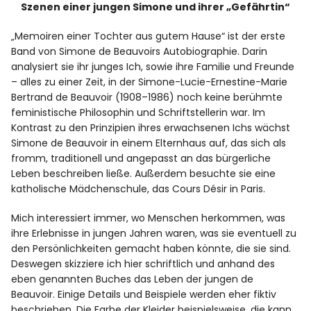
Szenen einer jungen Simone und ihrer „Gefährtin“
„Memoiren einer Tochter aus gutem Hause“ ist der erste
Facebook
Instagram
Band von Simone de Beauvoirs Autobiographie. Darin
analysiert sie ihr junges Ich, sowie ihre Familie und Freunde
– alles zu einer Zeit, in der Simone-Lucie-Ernestine-Marie
Bertrand de Beauvoir (1908–1986) noch keine berühmte
feministische Philosophin und Schriftstellerin war. Im
Info
Kontrast zu den Prinzipien ihres erwachsenen Ichs wächst
Simone de Beauvoir in einem Elternhaus auf, das sich als
fromm, traditionell und angepasst an das bürgerliche
Leben beschreiben ließe. Außerdem besuchte sie eine
katholische Mädchenschule, das Cours Désir in Paris.
Mich interessiert immer, wo Menschen herkommen, was
ihre Erlebnisse in jungen Jahren waren, was sie eventuell zu
den Persönlichkeiten gemacht haben könnte, die sie sind.
Deswegen skizziere ich hier schriftlich und anhand des
eben genannten Buches das Leben der jungen de
Beauvoir. Einige Details und Beispiele werden eher fiktiv
beschrieben. Die Farbe der Kleider beispielsweise, die kann