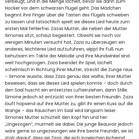
verbeugt, und in die Menge lächelt, bevor sie dann zum
Hocker vor dem schwarzen Flügel geht. Das Mädchen
beginnt ihre Finger über die Tasten des Flügels schweben
zu lassen und tatsächlich spielt sie dieses Lied heute zum
ersten Mal fehlerfrei. Zazas Mutter, die neben der Mutter
Simones sitzt, schaut begeistert. Obwohl sie noch vor
wenigen Minuten versucht hat, Zaza zu überzeugen ein
anderes, leichteres Lied aufzuführen, wippt ihr Fuß nun
behutsam im Takte der Melodie und ihre Mundwinkel sind
weit hochgezogen. Zaza beendet ihr Spiel, lächelt
schelmisch in Richtung ihrer Mutter, streckt die Zunge raus
– Simone wusste, dass Zaza genau das wollte, ihrer Mutter
beweisen, dass sie dieses Lied spielen konnte – doch durch
den Saal huscht ein entsetztes Lufteinziehen, dann Stille.
Simone jedoch ist entzückt von ihrer besten Freundin. Zaza
läuft hopsend auf ihre Mutter zu, gibt ihr einen Kuss auf die
Wange – das Rauschen im Saal wird langsam leiser.
Simones Mutter schüttelt den Kopf hin und her:
„Ungezogen“, murmelt sie dabei. Die junge Beauvoir jedoch
wäre gerne so ungezwungen wie ihre beste Freundin, sie ist
stolz darauf, dass sie Zaza, die sich inzwischen kichernd