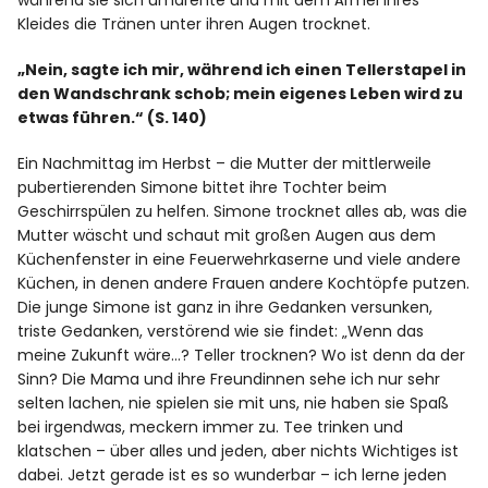
während sie sich umdrehte und mit dem Ärmel ihres
Kleides die Tränen unter ihren Augen trocknet.
„Nein, sagte ich mir, während ich einen Tellerstapel in
den Wandschrank schob; mein eigenes Leben wird zu
etwas führen.“ (S. 140)
Ein Nachmittag im Herbst – die Mutter der mittlerweile
pubertierenden Simone bittet ihre Tochter beim
Geschirrspülen zu helfen. Simone trocknet alles ab, was die
Mutter wäscht und schaut mit großen Augen aus dem
Küchenfenster in eine Feuerwehrkaserne und viele andere
Küchen, in denen andere Frauen andere Kochtöpfe putzen.
Die junge Simone ist ganz in ihre Gedanken versunken,
triste Gedanken, verstörend wie sie findet: „Wenn das
meine Zukunft wäre…? Teller trocknen? Wo ist denn da der
Sinn? Die Mama und ihre Freundinnen sehe ich nur sehr
selten lachen, nie spielen sie mit uns, nie haben sie Spaß
bei irgendwas, meckern immer zu. Tee trinken und
klatschen – über alles und jeden, aber nichts Wichtiges ist
dabei. Jetzt gerade ist es so wunderbar – ich lerne jeden