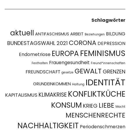
Schlagwörter
aktuell
BILDUNG
ANTIFASCHISMUS
ARBEIT
Beziehungen
CORONA
BUNDESTAGSWAHL 2021
DEPRESSION
FEMINISMUS
EUROPA
Endometriose
Frauengesundheit
Festhalten
Freund*innenschaften
GEWALT
GRENZEN
FREUNDSCHAFT
gesetze
IDENTITÄT
GRUNDEINKOMMEN
Haltung
KONFLIKTKÜCHE
KLIMAKRISE
KAPITALISMUS
KONSUM
LIEBE
KRIEG
Macht
MENSCHENRECHTE
NACHHALTIGKEIT
Periodenschmerzen