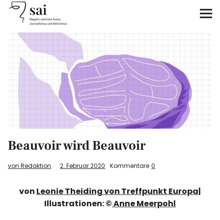
sai
Unterstützen
Klimagerechtigkeit
Antirassismus
Feminismen
Beauvoir wird Beauvoir
Kunst&Literatur
von Redaktion
2. Februar 2020
Kommentare
0
Generation XYZ
von
Leonie Theiding von
Treffpunkt Europa
|
Über uns
Illustrationen: ©
Anne Meerpohl