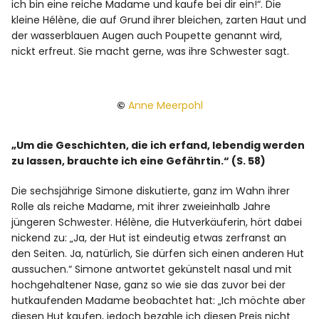
ich bin eine reiche Madame und kaufe bei dir ein!“. Die
kleine Hélène, die auf Grund ihrer bleichen, zarten Haut und
der wasserblauen Augen auch Poupette genannt wird,
nickt erfreut. Sie macht gerne, was ihre Schwester sagt.
©
Anne Meerpohl
„Um die Geschichten, die ich erfand, lebendig werden
zu lassen, brauchte ich eine Gefährtin.“ (S. 58)
Die sechsjährige Simone diskutierte, ganz im Wahn ihrer
Rolle als reiche Madame, mit ihrer zweieinhalb Jahre
jüngeren Schwester. Hélène, die Hutverkäuferin, hört dabei
nickend zu: „Ja, der Hut ist eindeutig etwas zerfranst an
den Seiten. Ja, natürlich, Sie dürfen sich einen anderen Hut
aussuchen.“ Simone antwortet gekünstelt nasal und mit
hochgehaltener Nase, ganz so wie sie das zuvor bei der
hutkaufenden Madame beobachtet hat: „Ich möchte aber
diesen Hut kaufen, jedoch bezahle ich diesen Preis nicht