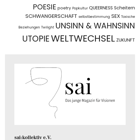
POESIE
QUEERNESS
Scheitern
poetry
Popkultur
SCHWANGERSCHAFT
SEX
selbstbestimmung
Toxische
UNSINN & WAHNSINN
Beziehungen
Twilight
WELTWECHSEL
UTOPIE
ZUKUNFT
sai:kollektiv e.V.