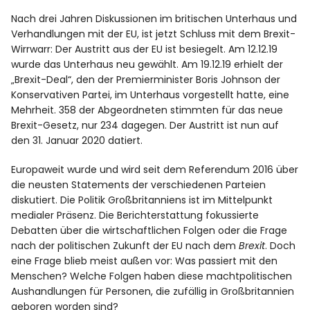
Nach drei Jahren Diskussionen im britischen Unterhaus und
Verhandlungen mit der EU, ist jetzt Schluss mit dem Brexit-
Facebook
Instagram
Wirrwarr: Der Austritt aus der EU ist besiegelt. Am 12.12.19
wurde das Unterhaus neu gewählt. Am 19.12.19 erhielt der
„Brexit-Deal“, den der Premierminister Boris Johnson der
Konservativen Partei, im Unterhaus vorgestellt hatte, eine
Mehrheit. 358 der Abgeordneten stimmten für das neue
Brexit-Gesetz, nur 234 dagegen. Der Austritt ist nun auf
Info
den 31. Januar 2020 datiert.
Europaweit wurde und wird seit dem Referendum 2016 über
die neusten Statements der verschiedenen Parteien
diskutiert. Die Politik Großbritanniens ist im Mittelpunkt
medialer Präsenz. Die Berichterstattung fokussierte
Debatten über die wirtschaftlichen Folgen oder die Frage
nach der politischen Zukunft der EU nach dem
Brexit
. Doch
eine Frage blieb meist außen vor: Was passiert mit den
Menschen? Welche Folgen haben diese machtpolitischen
Aushandlungen für Personen, die zufällig in Großbritannien
geboren worden sind?