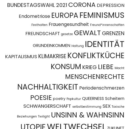
CORONA
BUNDESTAGSWAHL 2021
DEPRESSION
FEMINISMUS
EUROPA
Endometriose
Frauengesundheit
Festhalten
Freund*innenschaften
GEWALT
GRENZEN
FREUNDSCHAFT
gesetze
IDENTITÄT
GRUNDEINKOMMEN
Haltung
KONFLIKTKÜCHE
KLIMAKRISE
KAPITALISMUS
KONSUM
LIEBE
KRIEG
Macht
MENSCHENRECHTE
NACHHALTIGKEIT
Periodenschmerzen
POESIE
QUEERNESS
Scheitern
poetry
Popkultur
SCHWANGERSCHAFT
SEX
selbstbestimmung
Toxische
UNSINN & WAHNSINN
Beziehungen
Twilight
WELTWECHSEL
UTOPIE
ZUKUNFT