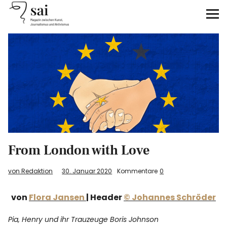
sai
Unterstützen
Klimagerechtigkeit
Antirassismus
Feminismen
From London with Love
Kunst&Literatur
von Redaktion
30. Januar 2020
Kommentare
0
Generation XYZ
von
Flora Jansen
| Header
© Johannes Schröder
Über uns
Pia, Henry und ihr Trauzeuge Boris Johnson