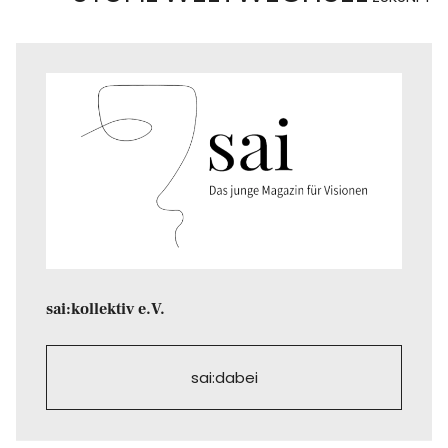
sai:kollektiv e.V.
sai:dabei