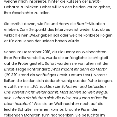
welche mich inspirierte, hinter die Kulissen der
Brexit
-
Debatte zu blicken. Daher will ich den beiden Raum geben,
ihre Geschichte zu teilen.
Sie erzählt davon, wie Pia und Henry die
Brexit
-Situation
erleben. Zum Zeitpunkt des Interviews ist weder klar, ob es
wirklich einen
Brexit
geben soll oder welche konkrete Folgen
er für das Leben der Beiden haben würde.
Schon im Dezember 2018, als Pia Henry an Weihnachten
ihrer Familie vorstellte, wurde die anfängliche Leichtigkeit
auf die Probe gestellt. Sofort wurden sie von allen mit der
Brexit
-Frage konfrontiert:
„Was macht ihr denn ab März?“
(29.3.19 stand als vorläufiges
Brexit
-Datum fest). Vorerst
ließen die beiden sich dadurch wenig aus der Ruhe bringen,
erzählt sie mir,
„Wir zuckten die Schultern und befassten
uns vorerst nicht weiter damit. März schien so weit weg zu
sein. Schon da häuften sich die Witze mit ‚Dann müsst ihr
eben heiraten‘.“
Was sie an Weihnachten noch auf die
leichte Schulter nehmen konnte, brachte Pia in den
folgenden Monaten zum Nachdenken. Sie besuchte im