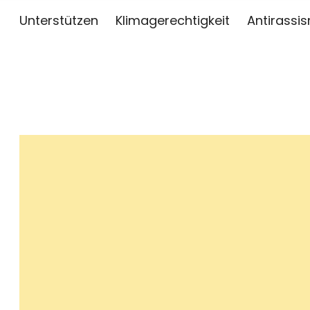
Unterstützen
Klimagerechtigkeit
Antirassi
sai
ZWISCHEN KUNST, JOURNALISMUS UND AKTIV