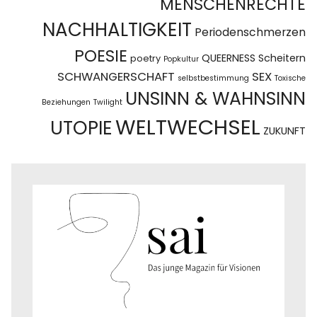
MENSCHENRECHTE
NACHHALTIGKEIT
Periodenschmerzen
POESIE
QUEERNESS
Scheitern
poetry
Popkultur
SCHWANGERSCHAFT
SEX
selbstbestimmung
Toxische
UNSINN & WAHNSINN
Beziehungen
Twilight
WELTWECHSEL
UTOPIE
ZUKUNFT