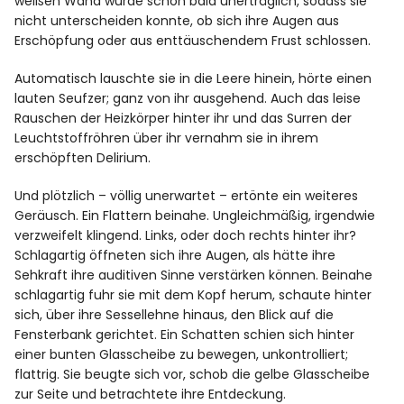
weißen Wand wurde schon bald unerträglich, sodass sie
nicht unterscheiden konnte, ob sich ihre Augen aus
Erschöpfung oder aus enttäuschendem Frust schlossen.
Automatisch lauschte sie in die Leere hinein, hörte einen
lauten Seufzer; ganz von ihr ausgehend. Auch das leise
Rauschen der Heizkörper hinter ihr und das Surren der
Leuchtstoffröhren über ihr vernahm sie in ihrem
erschöpften Delirium.
Und plötzlich – völlig unerwartet – ertönte ein weiteres
Geräusch. Ein Flattern beinahe. Ungleichmäßig, irgendwie
verzweifelt klingend. Links, oder doch rechts hinter ihr?
Schlagartig öffneten sich ihre Augen, als hätte ihre
Sehkraft ihre auditiven Sinne verstärken können. Beinahe
schlagartig fuhr sie mit dem Kopf herum, schaute hinter
sich, über ihre Sessellehne hinaus, den Blick auf die
Fensterbank gerichtet. Ein Schatten schien sich hinter
einer bunten Glasscheibe zu bewegen, unkontrolliert;
flattrig. Sie beugte sich vor, schob die gelbe Glasscheibe
zur Seite und betrachtete ihre Entdeckung.