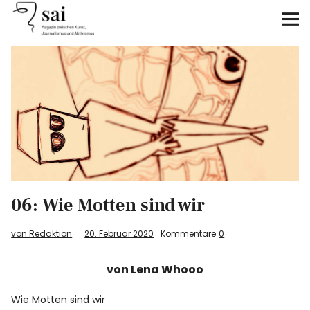
sai
Unterstützen
Klimagerechtigkeit
Antirassismus
Feminismen
06: Wie Motten sind wir
Kunst&Literatur
von Redaktion
20. Februar 2020
Kommentare
0
Generation XYZ
von Lena Whooo
Über uns
Wie Motten sind wir