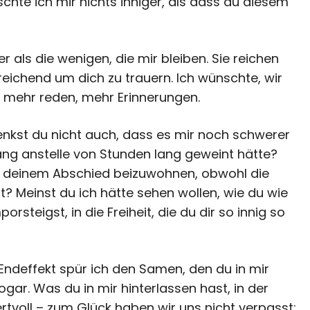
schte ich mir nichts inniger, als dass du diesem
 als die wenigen, die mir bleiben. Sie reichen
reichend um dich zu trauern. Ich wünschte, wir
 mehr reden, mehr Erinnerungen.
Denkst du nicht auch, dass es mir noch schwerer
ang anstelle von Stunden lang geweint hätte?
um deinem Abschied beizuwohnen, obwohl die
Meinst du ich hätte sehen wollen, wie du wie
steigst, in die Freiheit, die du dir so innig so
m Endeffekt spür ich den Samen, den du in mir
gar. Was du in mir hinterlassen hast, in der
rtvoll – zum Glück haben wir uns nicht verpasst;