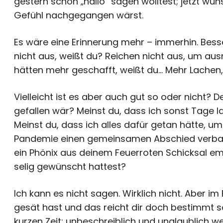
gestern schon „hallo“ sagen wolltest; jetzt wün
Gefühl nachgegangen wärst.
Es wäre eine Erinnerung mehr – immerhin. Besser
nicht aus, weißt du? Reichen nicht aus, um aus
hätten mehr geschafft, weißt du… Mehr Lachen,
Vielleicht ist es aber auch gut so oder nicht? 
gefallen wär? Meinst du, dass ich sonst Tage l
Meinst du, dass ich alles dafür getan hätte, 
Pandemie einen gemeinsamen Abschied verbat? 
ein Phönix aus deinem Feuerroten Schicksal empor
selig gewünscht hattest?
Ich kann es nicht sagen. Wirklich nicht. Aber i
gesät hast und das reicht dir doch bestimmt so
kurzen Zeit; unbeschreiblich und unglaublich we