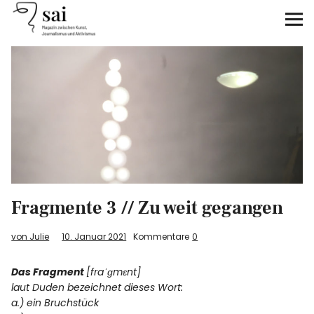
sai
Unterstützen
Klimagerechtigkeit
Antirassismus
Feminismen
Fragmente 3 // Zu weit gegangen
Kunst&Literatur
von Julie
10. Januar 2021
Kommentare
0
Generation XYZ
Das Fragment
[fraˈɡmɛnt]
Über uns
laut Duden bezeichnet dieses Wort:
a.) ein Bruchstück