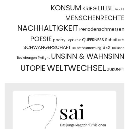
KONSUM
LIEBE
KRIEG
Macht
MENSCHENRECHTE
NACHHALTIGKEIT
Periodenschmerzen
POESIE
QUEERNESS
Scheitern
poetry
Popkultur
SCHWANGERSCHAFT
SEX
selbstbestimmung
Toxische
UNSINN & WAHNSINN
Beziehungen
Twilight
WELTWECHSEL
UTOPIE
ZUKUNFT