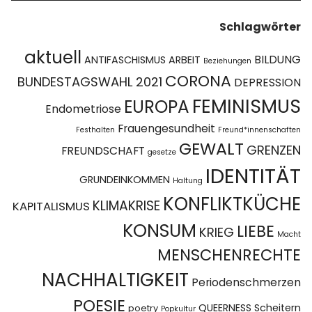
Schlagwörter
aktuell
BILDUNG
ANTIFASCHISMUS
ARBEIT
Beziehungen
CORONA
BUNDESTAGSWAHL 2021
DEPRESSION
FEMINISMUS
EUROPA
Endometriose
Frauengesundheit
Festhalten
Freund*innenschaften
GEWALT
GRENZEN
FREUNDSCHAFT
gesetze
IDENTITÄT
GRUNDEINKOMMEN
Haltung
KONFLIKTKÜCHE
KLIMAKRISE
KAPITALISMUS
KONSUM
LIEBE
KRIEG
Macht
MENSCHENRECHTE
NACHHALTIGKEIT
Periodenschmerzen
POESIE
QUEERNESS
Scheitern
poetry
Popkultur