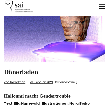
sai
Unterstützen
Klimagerechtigkeit
Antirassismus
Feminismen
Dönerladen
Kunst&Literatur
von Redaktion
23. Februar 2021
Kommentare
1
Generation XYZ
Halloumi macht Gendertrouble
Über uns
Text: Ella Hanewald | Illustrationen: Nora Boiko