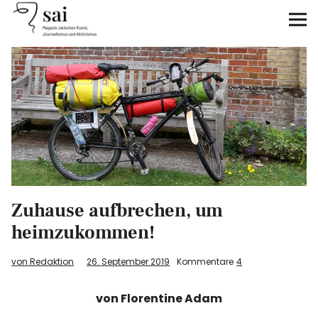
sai
Unterstützen
Klimagerechtigkeit
Antirassismus
Feminismen
Zuhause aufbrechen, um
Kunst&Literatur
heimzukommen!
Generation XYZ
von Redaktion
26. September 2019
Kommentare
4
Über uns
von Florentine Adam