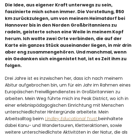
Die Idee, aus eigener Kraft unterwegs zu sein,
faszinierte mich schon immer. Die Vorstellung, 850
Facebook
Instagram
km zurückzulegen, um von meinem Heimatdorf bei
Hannover bis in den Norden Großbritanniens zu
radeln, geisterte schon eine Weile in meinem Kopf
herum. Ich wollte zwei Orte verbinden, die auf der
Karte ein ganzes Stück auseinander liegen, in mir drin
aber eng zusammengehören. Und manchmal, wenn
Info
ein Gedanken sich eingenistet hat, ist es Zeit ihm zu
folgen.
Drei Jahre ist es inzwischen her, dass ich nach meinem
Abitur aufgebrochen bin, um für ein Jahr im Rahmen eines
Europäischen Freiwilligendienstes in Großbritannien zu
arbeiten. Mein Weg führte mich ins Peak District, wo ich in
einer erlebnispädagogischen Einrichtung mit Menschen
unterschiedlichster Hintergründe arbeitete. Mein
Arbeitsalltag beim
Lindley Educational Trust
beinhaltete
dabei Kanu- und Wandertouren, Kletteraktionen, sowie
weitere unterschiedlichste Aktivitäten in der Natur, die als