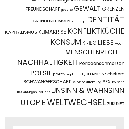
Festhalten
Freund*innenschaften
GEWALT
GRENZEN
FREUNDSCHAFT
gesetze
IDENTITÄT
GRUNDEINKOMMEN
Haltung
KONFLIKTKÜCHE
KLIMAKRISE
KAPITALISMUS
KONSUM
LIEBE
KRIEG
Macht
MENSCHENRECHTE
NACHHALTIGKEIT
Periodenschmerzen
POESIE
QUEERNESS
Scheitern
poetry
Popkultur
SCHWANGERSCHAFT
SEX
selbstbestimmung
Toxische
UNSINN & WAHNSINN
Beziehungen
Twilight
WELTWECHSEL
UTOPIE
ZUKUNFT