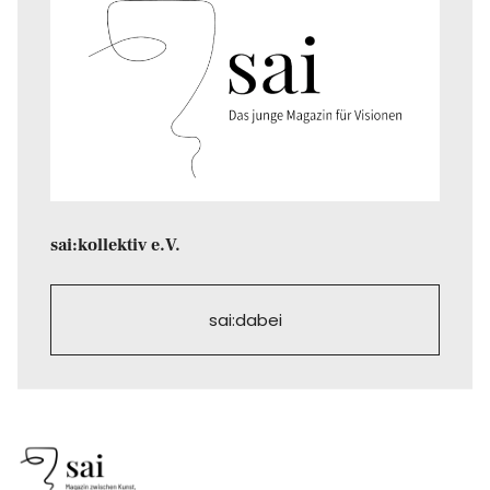
sai:kollektiv e.V.
sai:dabei