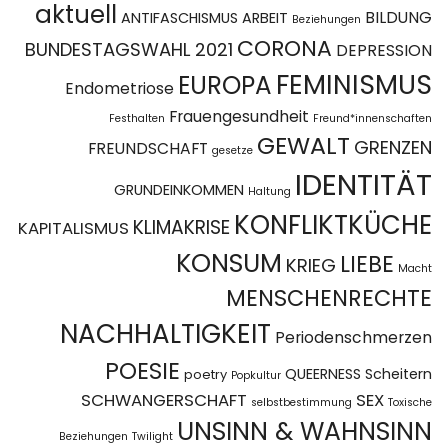
aktuell
BILDUNG
ANTIFASCHISMUS
ARBEIT
Beziehungen
CORONA
BUNDESTAGSWAHL 2021
DEPRESSION
FEMINISMUS
EUROPA
Endometriose
Frauengesundheit
Festhalten
Freund*innenschaften
GEWALT
GRENZEN
FREUNDSCHAFT
gesetze
IDENTITÄT
GRUNDEINKOMMEN
Haltung
KONFLIKTKÜCHE
KLIMAKRISE
KAPITALISMUS
KONSUM
LIEBE
KRIEG
Macht
MENSCHENRECHTE
NACHHALTIGKEIT
Periodenschmerzen
POESIE
QUEERNESS
Scheitern
poetry
Popkultur
SCHWANGERSCHAFT
SEX
selbstbestimmung
Toxische
UNSINN & WAHNSINN
Beziehungen
Twilight