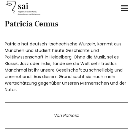
sai
Patricia Cemus
Unterstützen
Klimagerechtigkeit
Patricia hat deutsch-tschechische Wurzeln, kommt aus
München und studiert heute Geschichte und
Antirassismus
Politikwissenschaft in Heidelberg. Ohne die Musik, sei es
Klassik, Jazz oder Indie, fände sie die Welt sehr trostlos.
Manchmal ist ihr unsere Gesellschaft zu schnelllebig und
Feminismen
unemotional. Aus diesem Grund sucht sie nach mehr
Wertschätzung gegenüber unseren Mitmenschen und der
Kunst&Literatur
Natur.
Generation XYZ
Von Patricia:
Über uns